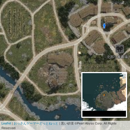
北部小麦農場(1
Leaflet
|
おっさんゲーマーどっとねっと
| 黒い砂漠 ©Pearl Abyss Corp. All Rights
Reserved.