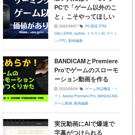
PCで「ゲーム以外のこ
と」こそやってほしい
2022/09/07
PC環境
DTM
,
GALLERIA
,
raytrek
,
イラストAI
,
ゲーミ
ングPC
,
動画編集
BANDICAMとPremiere
Proでゲームのスローモ
ーション動画を作る
2022/09/04
ゲーム周辺機器・ソ
フト
Adobe Premiere Pro
,
BANDICAM
,
ゲーム動画
,
動画編集
実況動画にAIで爆速で
字幕がつけられる