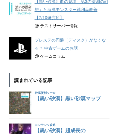
【黒い砂漠】血の祭壇「第3の深淵の幻
想」と海洋モンスター戦利品改善
【7/10研究所】
@ テストサーバー情報
プレステの円盤（ディスク）がなくな
る？ 中古ゲームのお話
@ ゲームコラム
読まれている記事