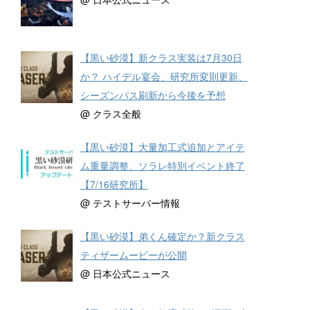
【黒い砂漠】新クラス実装は7月30日
か？ ハイデル宴会、研究所変則更新、
シーズンパス刷新から今後を予想
@ クラス全般
【黒い砂漠】大量加工式追加とアイテ
ム重量調整、ソラレ特別イベント終了
【7/16研究所】
@ テストサーバー情報
【黒い砂漠】弟くん確定か？新クラス
ティザームービーが公開
@ 日本公式ニュース