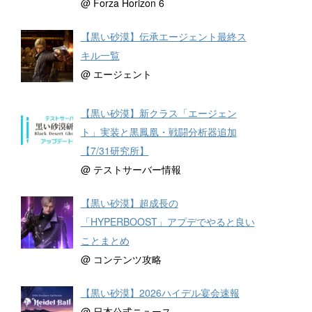
@ Forza Horizon 6
【黒い砂漠】伝承エージェント最終ス
キル一覧
@ エージェント
【黒い砂漠】新クラス「エージェン
ト」実装と黒鳳凰・戦闘分析器追加
【7/31研究所】
@ テストサーバー情報
【黒い砂漠】超成長の
「HYPERBOOST」アプデでやると良い
ことまとめ
@ コンテンツ攻略
【黒い砂漠】2026ハイデル宴会速報
@ 日本公式ニュース