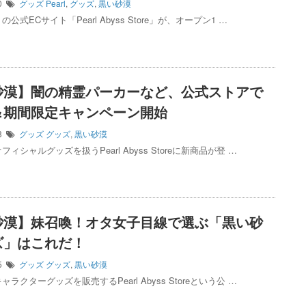
30
グッズ
Pearl
,
グッズ
,
黒い砂漠
公式ECサイト「Pearl Abyss Store」が、オープン1 …
砂漠】闇の精霊パーカーなど、公式ストアで
＆期間限定キャンペーン開始
03
グッズ
グッズ
,
黒い砂漠
ィシャルグッズを扱うPearl Abyss Storeに新商品が登 …
砂漠】妹召喚！オタ女子目線で選ぶ「黒い砂
ズ」はこれだ！
05
グッズ
グッズ
,
黒い砂漠
ラクターグッズを販売するPearl Abyss Storeという公 …