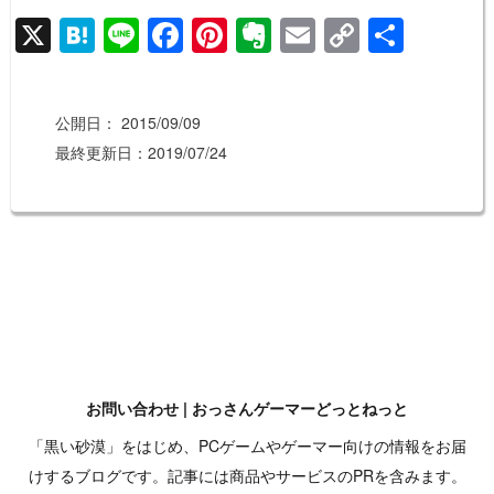
X
H
Li
F
Pi
E
E
C
共
at
n
a
nt
v
m
o
有
e
e
c
er
er
ail
p
公開日：
2015/09/09
n
e
e
n
y
最終更新日：2019/07/24
a
b
st
ot
Li
o
e
n
o
k
k
お問い合わせ | おっさんゲーマーどっとねっと
「黒い砂漠」をはじめ、PCゲームやゲーマー向けの情報をお届
けするブログです。記事には商品やサービスのPRを含みます。