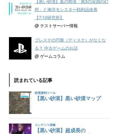
【黒い砂漠】血の祭壇「第3の深淵の幻
想」と海洋モンスター戦利品改善
【7/10研究所】
@ テストサーバー情報
プレステの円盤（ディスク）がなくな
る？ 中古ゲームのお話
@ ゲームコラム
読まれている記事