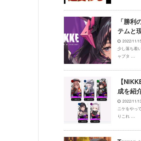
「勝利
テムと
2022/11/
少し落ち着
ャプタ …
【NIK
成を紹
2022/11/
ニケをやっ
りこれ …