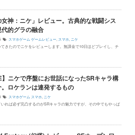
の女神：ニケ」レビュー。古典的な戦闘シス
現代的グラの融合
15
スマホゲーム
ゲームレビュー
,
スマホ
,
ニケ
いてきたのでニケをレビューします。無課金で10日ほどプレイし、チ
KE】ニケで序盤にお世話になったSRキャラ構
介。ロケランは連発するもの
13
スマホゲーム
スマホ
,
ニケ
ていれば必ず完凸するのがSRキャラの魅力ですが、その中でもやっぱ