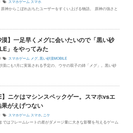
11
スマホゲーム
スマホ
、原神からこぼれおちたユーザーをすくい上げる物語。 原神の強さと
砂漠】一足早くメグに会いたいので「黒い砂
ILE」をやってみた
20
スマホゲーム
メグ
,
黒い砂漠MOBILE
い砂漠にも1月に実装される予定の、ウサの双子の姉「メグ」。黒い砂
KE】ニケはマシンスペックゲー。スマホvsエ
結果がえげつない
21
スマホゲーム
スマホ
,
ニケ
psまではフレームレートの差がダメージ量に大きな影響を与えるゲーム