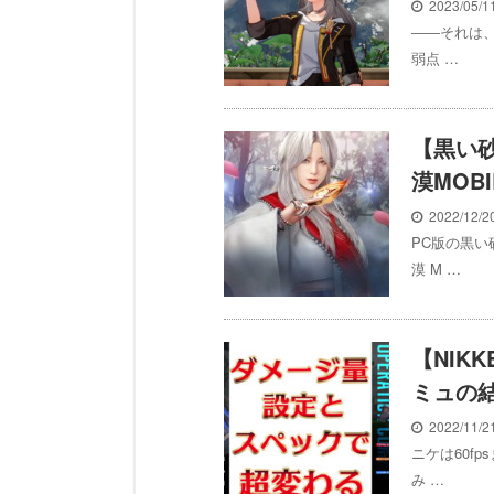
2023/05/
――それは
弱点 …
【黒い
漠MOB
2022/12/
PC版の黒
漠 M …
【NIK
ミュの
2022/11/
ニケは60f
み …