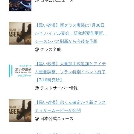
【黒い砂漠】新クラス実装は7月30日
か？ ハイデル宴会、研究所変則更新、
シーズンパス刷新から今後を予想
@ クラス全般
【黒い砂漠】大量加工式追加とアイテ
ム重量調整、ソラレ特別イベント終了
【7/16研究所】
@ テストサーバー情報
【黒い砂漠】弟くん確定か？新クラス
ティザームービーが公開
@ 日本公式ニュース