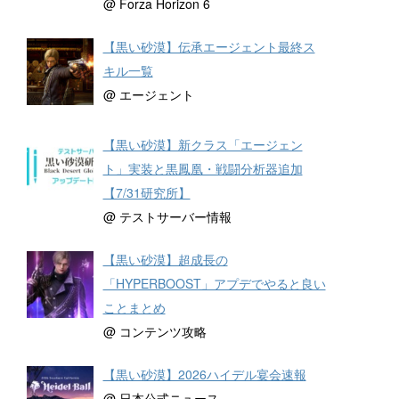
@ Forza Horizon 6
【黒い砂漠】伝承エージェント最終ス
キル一覧
@ エージェント
【黒い砂漠】新クラス「エージェン
ト」実装と黒鳳凰・戦闘分析器追加
【7/31研究所】
@ テストサーバー情報
【黒い砂漠】超成長の
「HYPERBOOST」アプデでやると良い
ことまとめ
@ コンテンツ攻略
【黒い砂漠】2026ハイデル宴会速報
@ 日本公式ニュース