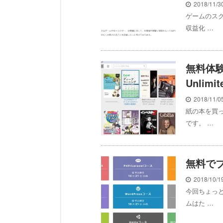
2018/11/
ゲームのス
収益化 …
無料体験
Unli
2018/11/
紙の本を買
です。 …
無料で
2018/10/
今回ちょっ
ムはた …