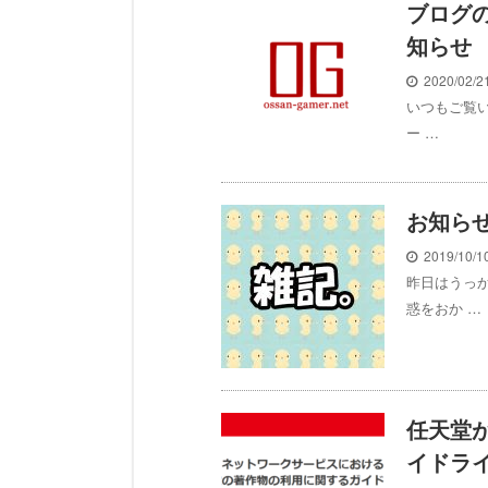
ブログ
知らせ
2020/02/
いつもご覧い
ー …
お知ら
2019/10/
昨日はうっ
惑をおか …
任天堂
イドラ