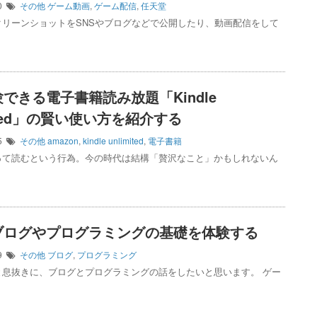
30
その他
ゲーム動画
,
ゲーム配信
,
任天堂
クリーンショットをSNSやブログなどで公開したり、動画配信をして
できる電子書籍読み放題「Kindle
mited」の賢い使い方を紹介する
05
その他
amazon
,
kindle unlimited
,
電子書籍
って読むという行為。今の時代は結構「贅沢なこと」かもしれないん
ブログやプログラミングの基礎を体験する
19
その他
ブログ
,
プログラミング
と息抜きに、ブログとプログラミングの話をしたいと思います。 ゲー