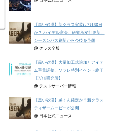
【黒い砂漠】新クラス実装は7月30日
か？ ハイデル宴会、研究所変則更新、
シーズンパス刷新から今後を予想
@ クラス全般
【黒い砂漠】大量加工式追加とアイテ
ム重量調整、ソラレ特別イベント終了
【7/16研究所】
@ テストサーバー情報
【黒い砂漠】弟くん確定か？新クラス
ティザームービーが公開
@ 日本公式ニュース