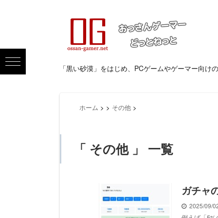
「黒い砂漠」をはじめ、PCゲームやゲーマー向け
ホーム
>
>
その他
>
「 その他 」 一覧
ガチャ
2025/09/
例えば「5%