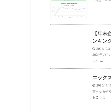
…
【年末企
ンキング 
2024/12/
2024年の
ック …
エック
2020/11/
前々からや
おこうと …