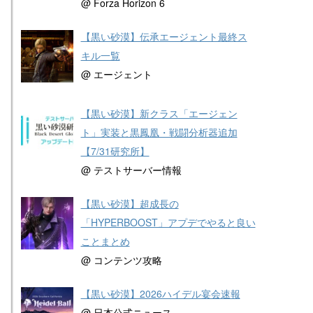
@ Forza Horizon 6
【黒い砂漠】伝承エージェント最終ス
キル一覧
@ エージェント
【黒い砂漠】新クラス「エージェン
ト」実装と黒鳳凰・戦闘分析器追加
【7/31研究所】
@ テストサーバー情報
【黒い砂漠】超成長の
「HYPERBOOST」アプデでやると良い
ことまとめ
@ コンテンツ攻略
【黒い砂漠】2026ハイデル宴会速報
@ 日本公式ニュース