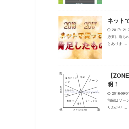
ネットで
2017/12/
必要に迫ら
とありま …
【ZO
明！
2016/09/
前回はゾー
りわかり …