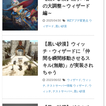
の大調整～ウィザード
編～
2025/04/30
WZアプデ変更点
ウ
ィザード
,
黒い砂漠
【黒い砂漠】ウィッ
チ・ウィザードに「仲
間を瞬間移動させるス
キル(無敵)」が実装され
ちゃう
2023/06/02
ウィザード
,
ウィッ
チ
,
テストサーバー情報
ウィザード
,
ウ
ィッチ
,
テストサーバー
,
黒い砂漠