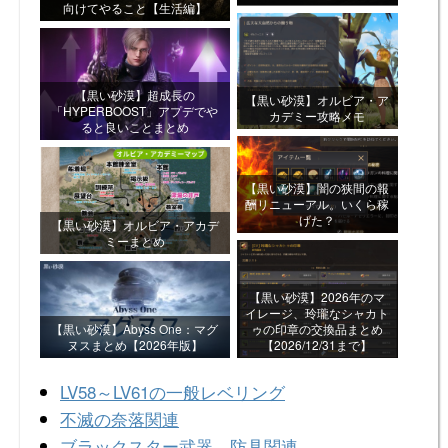
向けてやること【生活編】
【黒い砂漠】超成長の
【黒い砂漠】オルビア・ア
「HYPERBOOST」アプデでや
カデミー攻略メモ
ると良いことまとめ
【黒い砂漠】闇の狭間の報
酬リニューアル。いくら稼
げた？
【黒い砂漠】オルビア・アカデ
ミーまとめ
【黒い砂漠】2026年のマ
イレージ、玲瓏なシャカト
【黒い砂漠】Abyss One：マグ
ゥの印章の交換品まとめ
ヌスまとめ【2026年版】
【2026/12/31まで】
LV58～LV61の一般レベリング
不滅の奈落関連
ブラックスター武器、防具関連