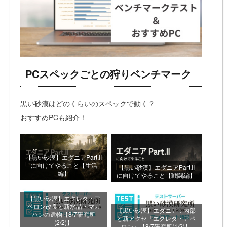
PCスペックごとの狩りベンチマーク
黒い砂漠はどのくらいのスペックで動く？
おすすめPCも紹介！
【黒い砂漠】エダニアPart.II
に向けてやること【生活
【黒い砂漠】エダニアPart.II
編】
に向けてやること【戦闘編】
【黒い砂漠】エクレタ・ア
ペロン改良と新水晶・マガ
【黒い砂漠】エダニア：内部
ハンの遺物【8/7研究所
と新アクセ「エクレタ・アペ
(2/2)】
ロン」【8/7研究所(1/2)】