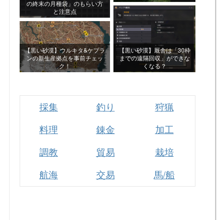
の終末の月種袋」のもらい方
と注意点
【黒い砂漠】ウルキタ&ケプラ
【黒い砂漠】厩舎は「30枠
ンの新生産拠点を事前チェッ
までの遠隔回収」ができな
ク！
くなる？
採集
釣り
狩猟
料理
錬金
加工
調教
貿易
栽培
航海
交易
馬/船