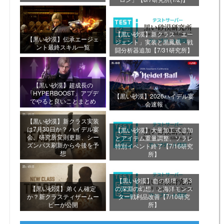
【黒い砂漠】新クラス「エー
【黒い砂漠】伝承エージェ
ジェント」実装と黒鳳凰・戦
ント最終スキル一覧
闘分析器追加【7/31研究所】
【黒い砂漠】超成長の
「HYPERBOOST」アプデ
【黒い砂漠】2026ハイデル宴
でやると良いことまとめ
会速報
【黒い砂漠】新クラス実装
は7月30日か？ ハイデル宴
【黒い砂漠】大量加工式追加
会、研究所変則更新、シー
とアイテム重量調整、ソラレ
ズンパス刷新から今後を予
特別イベント終了【7/16研究
想
所】
【黒い砂漠】血の祭壇「第3
【黒い砂漠】弟くん確定
の深淵の幻想」と海洋モンス
か？新クラスティザームー
ター戦利品改善【7/10研究
ビーが公開
所】