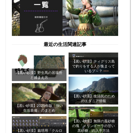
最近の生活関連記事
【黒い砂漠】ティグリス島
で釣りをする人が集まって
いるプ～？
【黒い砂漠】野生馬の居場所
と捕まえ方
【黒い砂漠】生活民のため
のエダニア情報
【黒い砂漠】2025年版「強い
生活装備」のまとめ
【黒い砂漠】無限の黒砂糖
の塊「メリンドーラの甘い
【黒い砂漠】栽培用「クルロ
黒砂糖」の入手方法