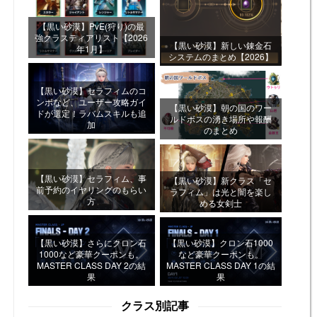
【黒い砂漠】PvE(狩り)の最
強クラスティアリスト【2026
【黒い砂漠】新しい錬金石
年1月】
システムのまとめ【2026】
【黒い砂漠】セラフィムのコ
ンボなど、ユーザー攻略ガイ
【黒い砂漠】朝の国のワー
ドが選定！ラバムスキルも追
ルドボスの湧き場所や報酬
加
のまとめ
【黒い砂漠】セラフィム、事
【黒い砂漠】新クラス「セ
前予約のイヤリングのもらい
ラフィム」は光と闇を楽し
方
める女剣士
【黒い砂漠】さらにクロン石
【黒い砂漠】クロン石1000
1000など豪華クーポンも。
など豪華クーポンも。
MASTER CLASS DAY 2の結
MASTER CLASS DAY 1の結
果
果
クラス別記事