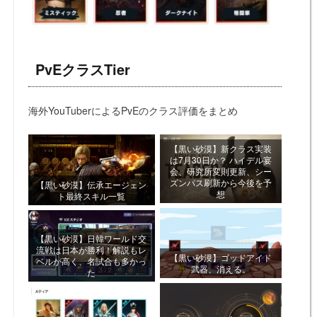
PvEクラスTier
海外YouTuberによるPvEのクラス評価をまとめ
【黒い砂漠】新クラス実装
は7月30日か？ ハイデル宴
会、研究所変則更新、シー
ズンパス刷新から今後を予
【黒い砂漠】伝承エージェン
想
ト最終スキル一覧
【黒い砂漠】日韓ワールド交
流戦は日本が勝利！解説もレ
【黒い砂漠】ゴッドアイド
ベルが高く、名試合も多かっ
武器、消える。
た