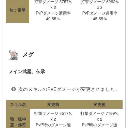
打撃ダメージ 5757%
打撃ダメージ 6262%
x 2
x 2
強：雷琴
PvPダメージ適用率
PvPダメージ適用率
49.55％
45.55％
メグ
メイン武器、伝承
次のスキルのPvEダメージが変更されました。
スキル名
変更前
変更後
打撃ダメージ 6517%
打撃ダメージ 7169%
強：狐神
x 2
x 2
霊：爆符
PvP時のダメージ適
PvP時のダメージ適