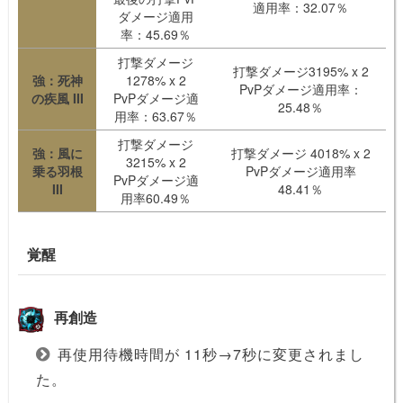
適用率：32.07％
ダメージ適用
率：45.69％
打撃ダメージ
打撃ダメージ3195% x 2
強：死神
1278% x 2
PvPダメージ適用率：
の疾風 III
PvPダメージ適
25.48％
用率：63.67％
打撃ダメージ
強：風に
打撃ダメージ 4018% x 2
3215% x 2
乗る羽根
PvPダメージ適用率
PvPダメージ適
III
48.41％
用率60.49％
覚醒
再創造
再使用待機時間が 11秒→7秒に変更されまし
た。