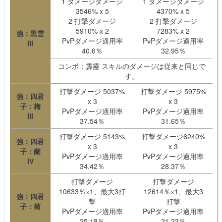
1 ダメージダメージ
1 ダメージダメージ
3546% x 5
4370% x 5
2 打撃ダメージ
2 打撃ダメージ
5910% x 2
7283% x 2
強：黒雲
PvPダメージ適用率
PvPダメージ適用率
III
40.6％
32.95％
コンボ：霹靂 スキルのダメージは従来と同じで
す。
打撃ダメージ 5037%
打撃ダメージ 5975%
強：四君
x 3
x 3
子：梅
PvPダメージ適用率
PvPダメージ適用率
III
37.54％
31.65％
打撃ダメージ 5143%
打撃ダメージ6240%
強：四君
x 3
x 3
子：蘭
PvPダメージ適用率
PvPダメージ適用率
IV
34.42％
28.37％
打撃ダメージ
打撃ダメージ
10633％×1、最大3打
12614％×1、最大3
強：四君
撃
打撃
子：菊
PvPダメージ適用率
PvPダメージ適用率
25.18％
21.23％