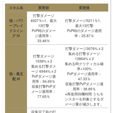
スキル名
変更前
変更後
打撃ダメージ
強：パワ
4027％×1、最大
打撃ダメージ5211％1、
ーブレイ
13打撃
最大13打撃
ドスイン
PvP時のダメー
PvP時のダメージ適用
グ IV
ジ適用率：
率：25.87％
33.48％
打撃ダメージ3076% x 2
集める打撃ダメージ
打撃ダメージ
13864% x 2
1538% x 2
集める時クリティカル確
集める打撃ダメ
率+100%
ージ 6944% x 2
強：風支
PvPダメージ適用率：
PvPダメージ適
配 III
47.33％
用率：94.69％
収集打撃PvPダメージ適
収集打撃PvPダ
用率：38.89％
メージ適用率：
※再使用待機時間 うちモ
77.65％
ンスターを対象とするダ
メージ量が減少します。
収集完了前の打