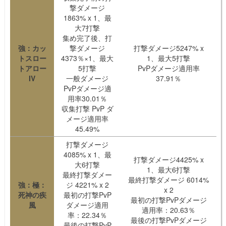
撃ダメージ
1863% x 1、最
大7打撃
集め完了後、打
強：カッ
撃ダメージ
打撃ダメージ5247% x
トスロー
4373％×1、最大
1、最大5打撃
トアロー
5打撃
PvPダメージ適用率
IV
一般ダメージ
37.91％
PvPダメージ適
用率30.01％
収集打撃 PvP ダ
メージ適用率
45.49%
打撃ダメージ
4085% x 1、最
打撃ダメージ4425% x
大6打撃
1、最大6打撃
最終打撃ダメー
最終打撃ダメージ 6014%
強：極：
ジ 4221% x 2
x 2
死神の疾
最初の打撃PvP
最初の打撃PvPダメージ
風
ダメージ適用
適用率：20.63％
率：22.34％
最後の打撃PvPダメージ
最後の打撃PvP