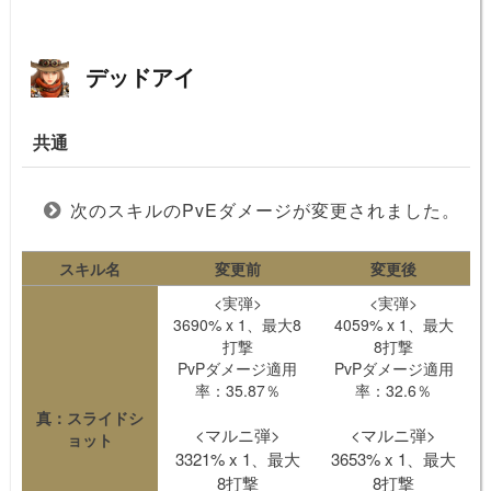
デッドアイ
共通
次のスキルのPvEダメージが変更されました。
スキル名
変更前
変更後
<実弾>
<実弾>
3690% x 1、最大8
4059% x 1、最大
打撃
8打撃
PvPダメージ適用
PvPダメージ適用
率：35.87％
率：32.6％
真：スライドシ
<マルニ弾>
<マルニ弾>
ョット
3321% x 1、最大
3653% x 1、最大
8打撃
8打撃