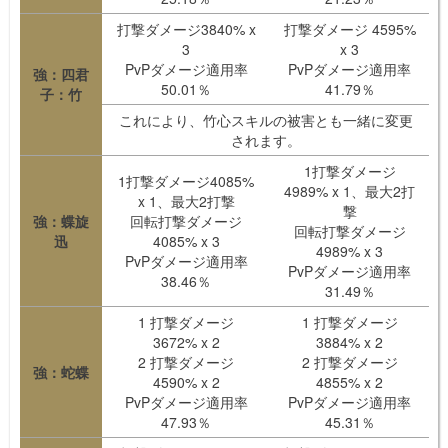
打撃ダメージ3840% x
打撃ダメージ 4595%
3
x 3
PvPダメージ適用率
PvPダメージ適用率
強：四君
50.01％
41.79％
子：竹
これにより、竹心スキルの被害とも一緒に変更
されます。
1打撃ダメージ
1打撃ダメージ4085%
4989% x 1、最大2打
x 1、最大2打撃
撃
強：蝶旋
回転打撃ダメージ
回転打撃ダメージ
迅
4085% x 3
4989% x 3
PvPダメージ適用率
PvPダメージ適用率
38.46％
31.49％
1 打撃ダメージ
1 打撃ダメージ
3672% x 2
3884% x 2
2 打撃ダメージ
2 打撃ダメージ
強：蛇蝶
4590% x 2
4855% x 2
PvPダメージ適用率
PvPダメージ適用率
47.93％
45.31％