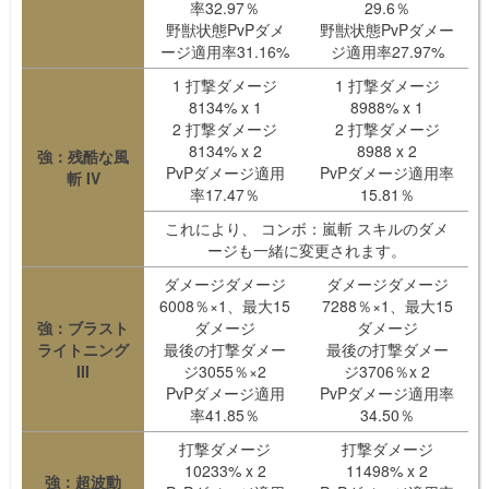
率32.97％
29.6％
野獣状態PvPダメ
野獣状態PvPダメー
ージ適用率31.16%
ジ適用率27.97%
1 打撃ダメージ
1 打撃ダメージ
8134% x 1
8988% x 1
2 打撃ダメージ
2 打撃ダメージ
8134% x 2
8988 x 2
強：残酷な風
PvPダメージ適用
PvPダメージ適用率
斬 IV
率17.47％
15.81％
これにより、 コンボ：嵐斬 スキルのダメ
ージも一緒に変更されます。
ダメージダメージ
ダメージダメージ
6008％×1、最大15
7288％×1、最大15
強：ブラスト
ダメージ
ダメージ
ライトニング
最後の打撃ダメー
最後の打撃ダメー
III
ジ3055％×2
ジ3706％x 2
PvPダメージ適用
PvPダメージ適用率
率41.85％
34.50％
打撃ダメージ
打撃ダメージ
10233% x 2
11498% x 2
強：超波動