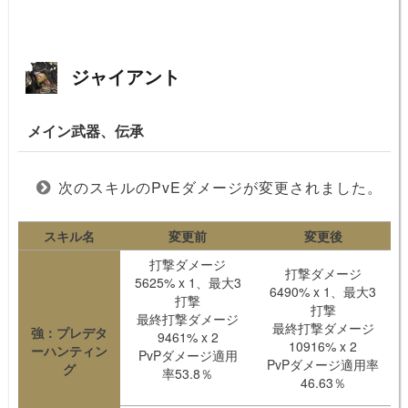
ジャイアント
メイン武器、伝承
次のスキルのPvEダメージが変更されました。
スキル名
変更前
変更後
打撃ダメージ
打撃ダメージ
5625% x 1、最大3
6490% x 1、最大3
打撃
打撃
最終打撃ダメージ
最終打撃ダメージ
強：プレデタ
9461% x 2
10916% x 2
ーハンティン
PvPダメージ適用
PvPダメージ適用率
グ
率53.8％
46.63％