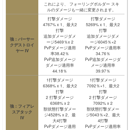
これにより、 フォーリングボルダー スキ
ルのダメージも一緒に変更されます。
打撃ダメージ
打撃ダメージ
4767% x 1、最大2
5269% x 1、最大2
打撃
打撃
追加ダメージダメ
追加ダメージダメ
強：バーサー
ージ5469％x 2
ージ6045％×2
クデストロイ
PvPダメージ適用
PvPダメージ適用率
ヤー IV
率38.42％
34.76％
PvP追加ダメージ
PvP追加ダメージダ
ダメージ適用率
メージ適用率
44.18％
39.97％
1打撃ダメージ
1打撃ダメージ
6368% x 1、最大2
7092％×1、最大2
打撃
打撃
2 打撃ダメージ
2 打撃ダメージ
6368% x 2
7092% x 2
強：フィアレ
獣状態打撃ダメー
獣状態打撃ダメー
スアタック
ジ4528% x 2、最
ジ5043％×2、最大
IV
大4打撃
4打撃
PvPダメージ適用
PvPダメージ適用率