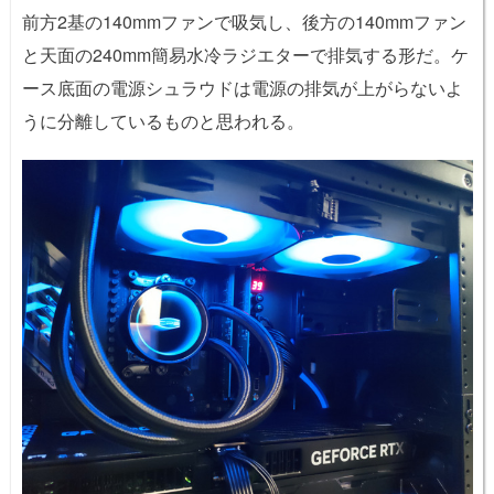
前方2基の140mmファンで吸気し、後方の140mmファン
と天面の240mm簡易水冷ラジエターで排気する形だ。ケ
ース底面の電源シュラウドは電源の排気が上がらないよ
うに分離しているものと思われる。