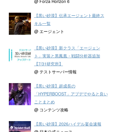
@ Forza Horizon 6
【黒い砂漠】伝承エージェント最終ス
キル一覧
@ エージェント
【黒い砂漠】新クラス「エージェン
ト」実装と黒鳳凰・戦闘分析器追加
【7/31研究所】
@ テストサーバー情報
【黒い砂漠】超成長の
「HYPERBOOST」アプデでやると良い
ことまとめ
@ コンテンツ攻略
【黒い砂漠】2026ハイデル宴会速報
@ 日本公式ニュース