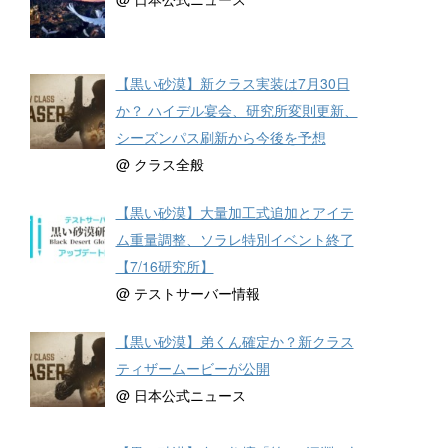
【黒い砂漠】新クラス実装は7月30日
か？ ハイデル宴会、研究所変則更新、
シーズンパス刷新から今後を予想
@ クラス全般
【黒い砂漠】大量加工式追加とアイテ
ム重量調整、ソラレ特別イベント終了
【7/16研究所】
@ テストサーバー情報
【黒い砂漠】弟くん確定か？新クラス
ティザームービーが公開
@ 日本公式ニュース