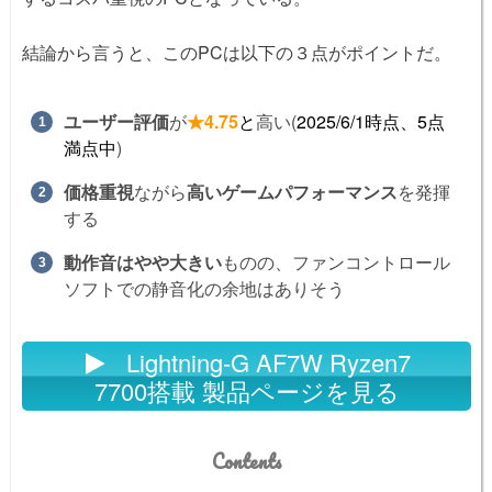
結論から言うと、このPCは以下の３点がポイントだ。
ユーザー評価
が
★4.75
と
高い(
2025/6/1時点、5点
満点中
)
価格重視
ながら
高いゲームパフォーマンス
を発揮
する
動作音はやや大きい
ものの、ファンコントロール
ソフトでの静音化の余地はありそう
Lightning-G AF7W Ryzen7
7700搭載 製品ページを見る
Contents