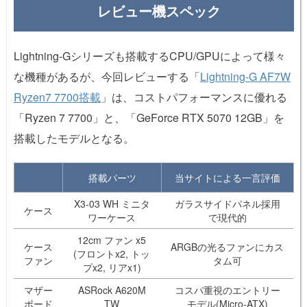
レビュー機スペック
Lightning-Gシリーズも搭載するCPU/GPUによって様々
な機種があるが、今回レビューする「
Lightning-G AF7W
Ryzen7 7700搭載
」は、コストパフォーマンスに優れる
「Ryzen 7 7700」と、「GeForce RTX 5070 12GB」を
搭載したモデルとなる。
搭載パーツ
当サイトによる一言評価
X3-03 WH ミニタ
ガラスサイドパネル採用
ケース
ワーケース
で現代的
12cm ファン x5
ケース
ARGBの光るファンにカス
(フロントx2, トッ
ファン
タム可
プx2, リアx1)
マザー
ASRock A620M
コスパ重視のエントリー
ボード
TW
モデル(Micro-ATX)