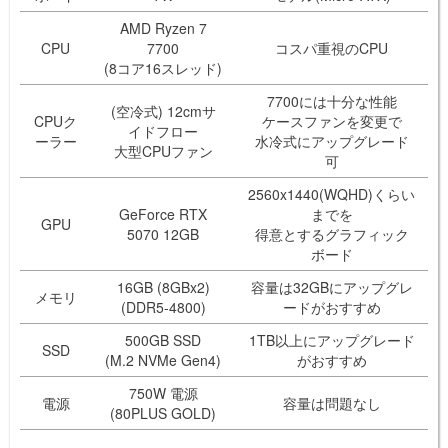
AMD Ryzen 7
CPU
7700
コスパ重視のCPU
(8コア16スレッド)
7700には十分な性能
(空冷式) 12cmサ
CPUク
ケースファンを変更で
イドフロー
ーラー
水冷式にアップグレード
大型CPUファン
可
2560x1440(WQHD)くらい
GeForce RTX
までを
GPU
5070 12GB
得意とするグラフィック
ボード
16GB (8GBx2)
容量は32GBにアップグレ
メモリ
(DDR5-4800)
ードがおすすめ
500GB SSD
1TB以上にアップグレード
SSD
(M.2 NVMe Gen4)
がおすすめ
750W 電源
電源
容量は問題なし
(80PLUS GOLD)