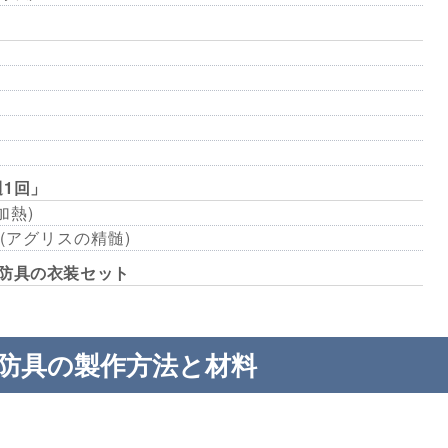
1回」
加熱)
(アグリスの精髄)
防具の衣装セット
防具の製作方法と材料