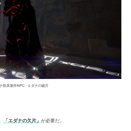
ナ防具製作NPC - エダナの破片
、
「エダナの欠片」
が必要だ。