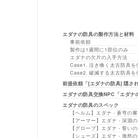
エダナの防具の製作方法と材料
事前依頼
製作は1週間に1部位のみ
エダナの欠片の入手方法
Case1. 泣き喚く太古防具
Case2. 破滅する太古防具
前提依頼「[エダナの防具] 隠さ
エダナの防具交換NPC「エダナ
エダナの防具のスペック
【ヘルム】エダナ - 蒼穹の
【アーマー】エダナ - 深淵
【グローブ】エダナ - 誓い
【シューズ】エダナ - 激怒