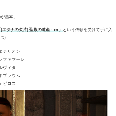
のが基本。
[エダナの欠片] 聖殿の遺産 - ●●」
という依頼を受けて手に入
つ)
アエテリオン
ニンファマーレ
オルヴィタ
テネブラウム
ジェピロス