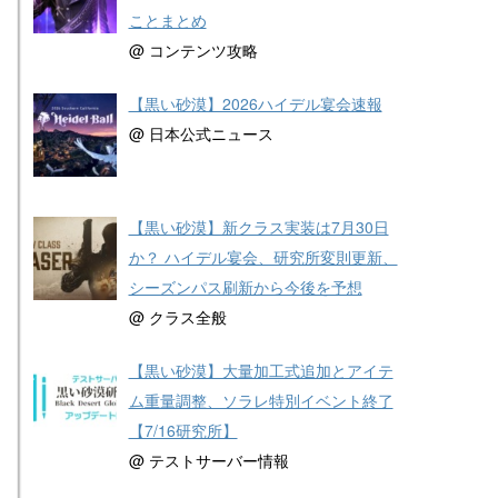
ことまとめ
@ コンテンツ攻略
【黒い砂漠】2026ハイデル宴会速報
@ 日本公式ニュース
【黒い砂漠】新クラス実装は7月30日
か？ ハイデル宴会、研究所変則更新、
シーズンパス刷新から今後を予想
@ クラス全般
【黒い砂漠】大量加工式追加とアイテ
ム重量調整、ソラレ特別イベント終了
【7/16研究所】
@ テストサーバー情報