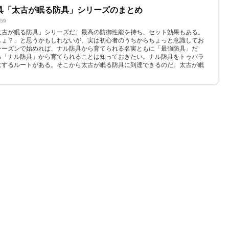
具「太古が眠る防具」シリーズのまとめ
659
太古が眠る防具」シリーズだ。最高の防御性能を持ち、セット効果もある。
しょ？」と思うかもしれないが、実は初心者のうちからちょっと意識してお
シーズンで始めれば、ナル防具から育てられる名実ともに「最強防具」だ
る「ナル防具」から育てられることは知っておきたい。ナル防具をトゥバラ
にするルートがある。そこから太古が眠る防具に到達できるのだ。太古が眠
となるが、こ...