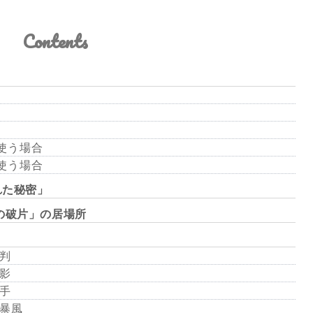
Contents
を使う場合
を使う場合
れた秘密」
の破片」の居場所
審判
の影
の手
の暴風