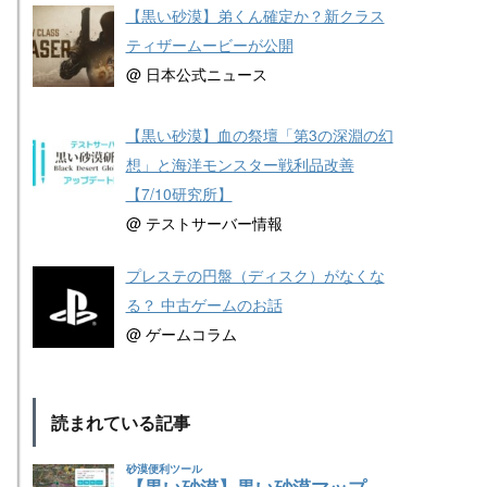
【黒い砂漠】弟くん確定か？新クラス
ティザームービーが公開
@ 日本公式ニュース
【黒い砂漠】血の祭壇「第3の深淵の幻
想」と海洋モンスター戦利品改善
【7/10研究所】
@ テストサーバー情報
プレステの円盤（ディスク）がなくな
る？ 中古ゲームのお話
@ ゲームコラム
読まれている記事