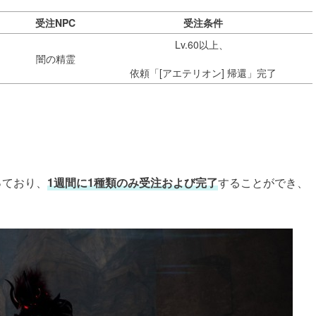
受注NPC
受注条件
Lv.60以上、
闇の精霊
依頼「[アエテリオン] 帰還」完了
っており、
1週間に1種類のみ受注および完了
することができ、