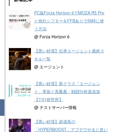
PC版Forza Horizon 6でMOZA R5 Pro
と他社シフターをFFBありで同時に使
う方法
@ Forza Horizon 6
【黒い砂漠】伝承エージェント最終ス
キル一覧
@ エージェント
【黒い砂漠】新クラス「エージェン
ト」実装と黒鳳凰・戦闘分析器追加
【7/31研究所】
@ テストサーバー情報
【黒い砂漠】超成長の
「HYPERBOOST」アプデでやると良い