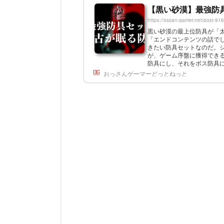
【黒い砂漠】最強防
https://ossan-gamer.net/post-91
黒い砂漠の最上位防具が「
「エンドコンテンツの話で
きたい防具セットなのだ。
が、ゲーム序盤に獲得でき
防具にし、それをボス防具
る防具には真Vボス防具が必要
おっさんゲーマーどっとねっと