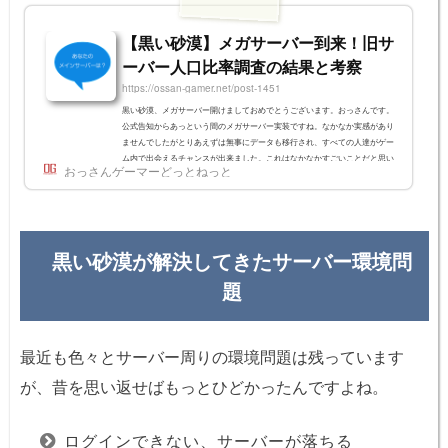
【黒い砂漠】メガサーバー到来！旧サ
ーバー人口比率調査の結果と考察
https://ossan-gamer.net/post-1451
黒い砂漠、メガサーバー開けましておめでとうございます。おっさんです。
公式告知からあっという間のメガサーバー実装ですね。なかなか実感があり
ませんでしたがとりあえずは無事にデータも移行され、すべての人達がゲー
ム内で出会えるチャンスが出来ました。これはなかなかすごいことだと思い
おっさんゲーマーどっとねっと
ます。おっさんはTwitterではサーバーの垣根なく色んな人をフォローさせて
いただいていました。そこでやっぱり気になったのは「どこのサーバーが一
番人が多いんだろう？」ということです。せっかくなので皆さんに協力して
もらってアンケートを...
黒い砂漠が解決してきたサーバー環境問
題
最近も色々とサーバー周りの環境問題は残っています
が、昔を思い返せばもっとひどかったんですよね。
ログインできない、サーバーが落ちる