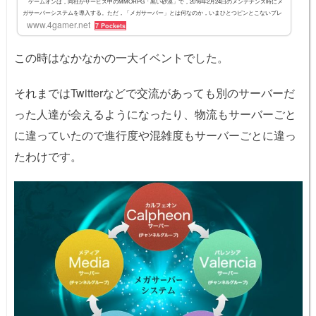
ゲームオンは，同社がサービス中のMMORPG「黒い砂漠」で，2016年2月24日のメンテナンス時にメ
ガサーバーシステムを導入する。ただ，「メガサーバー」とは何なのか，いまひとつピンとこないプレ
www.4gamer.net
イヤーも多いのではないだろうか。そこで，メガサーバー導入の経緯や目的，そして移行にあたっての
7 Pockets
注意点などについて，日本運営プロデューサーの麥谷氏に直接聞いてみた。
この時はなかなかの一大イベントでした。
それまではTwitterなどで交流があっても別のサーバーだ
った人達が会えるようになったり、物流もサーバーごと
に違っていたので進行度や混雑度もサーバーごとに違っ
たわけです。