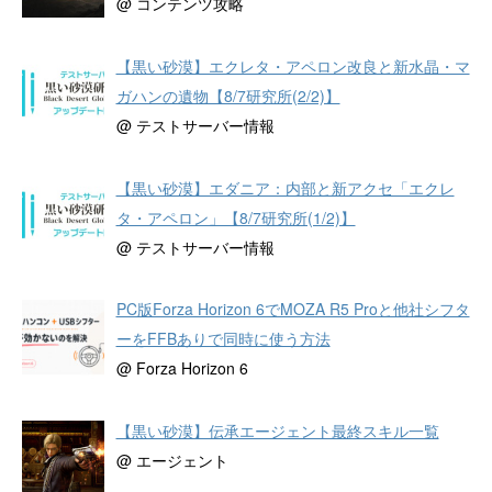
@ コンテンツ攻略
【黒い砂漠】エクレタ・アペロン改良と新水晶・マ
ガハンの遺物【8/7研究所(2/2)】
@ テストサーバー情報
【黒い砂漠】エダニア：内部と新アクセ「エクレ
タ・アペロン」【8/7研究所(1/2)】
@ テストサーバー情報
PC版Forza Horizon 6でMOZA R5 Proと他社シフタ
ーをFFBありで同時に使う方法
@ Forza Horizon 6
【黒い砂漠】伝承エージェント最終スキル一覧
@ エージェント