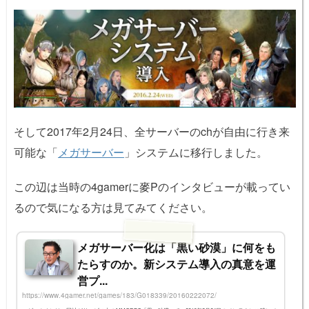
そして2017年2月24日、全サーバーのchが自由に行き来
可能な「
メガサーバー
」システムに移行しました。
この辺は当時の4gamerに麥Pのインタビューが載ってい
るので気になる方は見てみてください。
メガサーバー化は「黒い砂漠」に何をも
たらすのか。新システム導入の真意を運
営プ...
https://www.4gamer.net/games/183/G018339/20160222072/