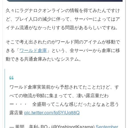
久々にラグナロクオンラインの情報を得てみたんですけ
ど、プレイ人口の減少に伴って、サーバーによってはア
イテム流通がなかったりする問題があるらしいですね。
そこで考え出されたのがワールド間のアイテムが移動で
きる「
ワールド倉庫
」という、全サーバーから倉庫に移
動できる共通倉庫みたいなシステム。
ワールド倉庫実装前から予想されてたことだけど、す
べての物流がB鯖に集まってて、凄い露店量だわ
ー・・・ 全盛期ってこんな感じだったよなぁと思う
露店量
pic.twitter.com/fqSYiUq88Q
— 風間 美利- RO - (@YoshinoriKazama)
September