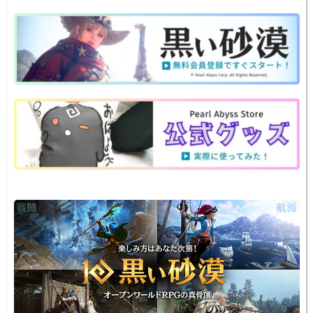
at
n
a
nt
v
m
o
有
e
e
c
er
er
ail
p
n
e
e
n
y
a
b
st
ot
Li
o
e
n
o
k
k