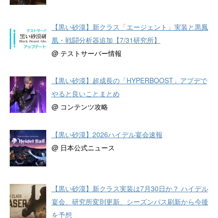
【黒い砂漠】新クラス「エージェント」実装と黒鳳
凰・戦闘分析器追加【7/31研究所】
@ テストサーバー情報
【黒い砂漠】超成長の「HYPERBOOST」アプデで
やると良いことまとめ
@ コンテンツ攻略
【黒い砂漠】2026ハイデル宴会速報
@ 日本公式ニュース
【黒い砂漠】新クラス実装は7月30日か？ ハイデル
宴会、研究所変則更新、シーズンパス刷新から今後
を予想