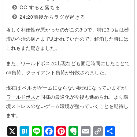
CC
すると落ちる
24:20前後からラグが起きる
著しく利便性が悪かったのがこの3つで、特に3つ目は砂
漠の不治の病とまで思われていたので、解消した時には
これもまた驚きました。
また、
ワールドボス
の出現なども固定時間にしたことで
ch負荷、クライアント負荷が分散されました。
現在は ベル がゲームにならない状況になっていますが、
ワールドボス
と同様の最適化が今後も進められ、より環
境ストレスのないゲーム環境が整っていくことを期待し
ます。
X
H
Li
F
Pi
E
E
C
共