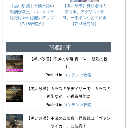
【黒い砂漠】冒険日誌の
【黒い砂漠】狩り場能力
報酬が変更、バルタリ日
値制限、アグリスの熱
誌だけやれば能力アップ
気、一部ボスなどの変更
【7/18研究所】
【7/18研究所】
関連記事
【黒い砂漠】不滅の奈落 真ⅡNJ「磐剋の殺
手」
Posted in
コンテンツ攻略
【黒い砂漠】カラスの巣デイリーで「カラスの
神聖な箱」が獲得可能に
Posted in
コンテンツ攻略
【黒い砂漠】不滅の奈落真Ⅱ昇級戦は「ヴァン
ライカー」に注意！