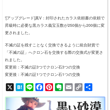
'[アップグレード]真V：封印されたカラス依頼書の依頼で
昇級時に必要な黒カラス義宝玉数が250個から200個に変
更されました。
不滅の証を残すことなく交換できるように統合財貨で
「不滅の証」へクロン石を交換する際の交換式が変更さ
れました。
変更前：不滅の証3つでクロン石3つの交換
変更後：不滅の証1つでクロン石1つの交換
X
H
Li
F
Pi
E
E
C
共
at
n
a
nt
v
m
o
有
e
e
c
er
er
ail
p