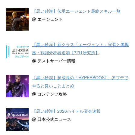
【黒い砂漠】伝承エージェント最終スキル一覧
@ エージェント
【黒い砂漠】新クラス「エージェント」実装と黒鳳
凰・戦闘分析器追加【7/31研究所】
@ テストサーバー情報
【黒い砂漠】超成長の「HYPERBOOST」アプデで
やると良いことまとめ
@ コンテンツ攻略
【黒い砂漠】2026ハイデル宴会速報
@ 日本公式ニュース