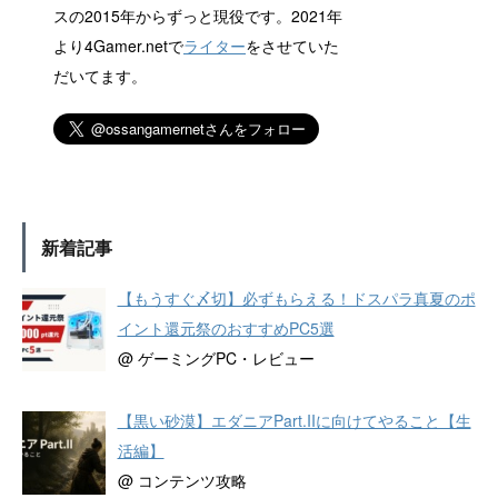
スの2015年からずっと現役です。2021年
より4Gamer.netで
ライター
をさせていた
だいてます。
新着記事
【もうすぐ〆切】必ずもらえる！ドスパラ真夏のポ
イント還元祭のおすすめPC5選
@ ゲーミングPC・レビュー
【黒い砂漠】エダニアPart.IIに向けてやること【生
活編】
@ コンテンツ攻略