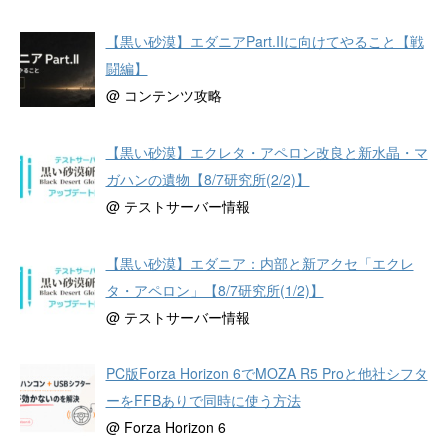
【黒い砂漠】エダニアPart.IIに向けてやること【戦
闘編】
@ コンテンツ攻略
【黒い砂漠】エクレタ・アペロン改良と新水晶・マ
ガハンの遺物【8/7研究所(2/2)】
@ テストサーバー情報
【黒い砂漠】エダニア：内部と新アクセ「エクレ
タ・アペロン」【8/7研究所(1/2)】
@ テストサーバー情報
PC版Forza Horizon 6でMOZA R5 Proと他社シフタ
ーをFFBありで同時に使う方法
@ Forza Horizon 6