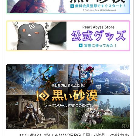
n
e
e
n
y
a
b
st
ot
Li
o
e
n
o
k
k
10年進化し続けるMMORPG「黒い砂漠」の魅力を