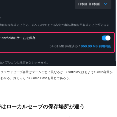
クラウドセーブ容量はゲームごとに異なるが、Starfieldではおよそ1GBの容量が
かる。おそらくPC Game Passも同じであろう。
am版ではローカルセーブの保存場所が違う