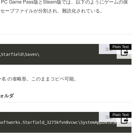
 Game Pass版とSteam版では、以下のようにゲームの保
s版はセーブファイルが分割され、難読化されている。
コピーする
\Starfield\Saves\
s\ユーザー名 の省略形。このままコピペ可能。
フォルダ
コピーする
Softworks.Starfield_3275kfvn8vcwc\SystemAppData\wgs