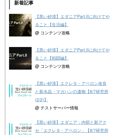
新着記事
【黒い砂漠】エダニアPart.IIに向けてや
ること【生活編】
@ コンテンツ攻略
【黒い砂漠】エダニアPart.IIに向けてや
ること【戦闘編】
@ コンテンツ攻略
【黒い砂漠】エクレタ・アペロン改良
と新水晶・マガハンの遺物【8/7研究所
(2/2)】
@ テストサーバー情報
【黒い砂漠】エダニア：内部と新アク
セ「エクレタ・アペロン」【8/7研究所