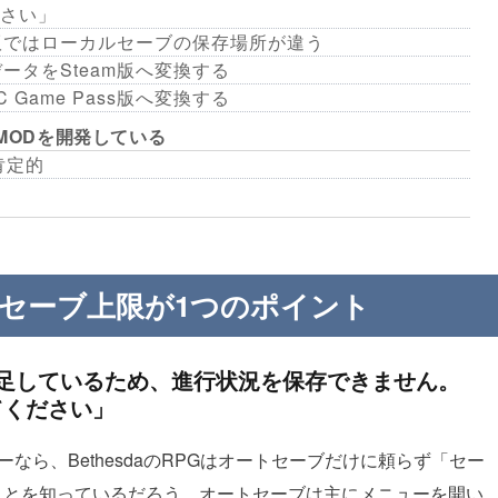
さい」
team版ではローカルセーブの保存場所が違う
ブデータをSteam版へ変換する
 Game Pass版へ変換する
にMODを開発している
に肯定的
ドセーブ上限が1つのポイント
足しているため、進行状況を保存できません。
てください」
レイヤーなら、BethesdaのRPGはオートセーブだけに頼らず「セー
ことを知っているだろう。オートセーブは主にメニューを開い