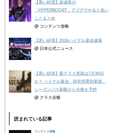
【黒い砂漠】超成長の
「HYPERBOOST」アプデでやると良い
ことまとめ
@ コンテンツ攻略
【黒い砂漠】2026ハイデル宴会速報
@ 日本公式ニュース
【黒い砂漠】新クラス実装は7月30日
か？ ハイデル宴会、研究所変則更新、
シーズンパス刷新から今後を予想
@ クラス全般
読まれている記事