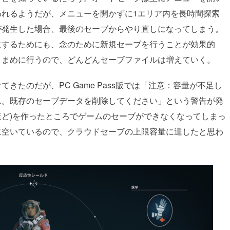
われるようだが、メニューを開かずに1エリア内を長時間探索
が発生した場合、最後のセーブからやり直しになってしまう。
にするためにも、念のために新規セーブを行うことが効果的
こまめに行うので、どんどんセーブファイルは増えていく。
きたのだが、PC Game Pass版では「注意：容量が不足し
ん。既存のセーブデータを削除してください」という警告が発
ルほど)を作ったところでゲームのセーブができなくなってしまっ
に空いているので、クラウドセーブの上限容量に達したと思わ