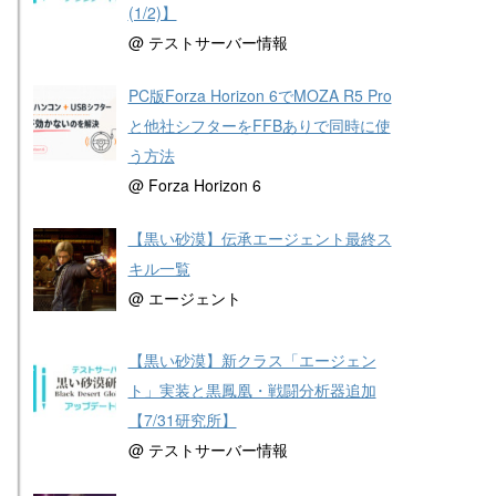
(1/2)】
@ テストサーバー情報
PC版Forza Horizon 6でMOZA R5 Pro
と他社シフターをFFBありで同時に使
う方法
@ Forza Horizon 6
【黒い砂漠】伝承エージェント最終ス
キル一覧
@ エージェント
【黒い砂漠】新クラス「エージェン
ト」実装と黒鳳凰・戦闘分析器追加
【7/31研究所】
@ テストサーバー情報