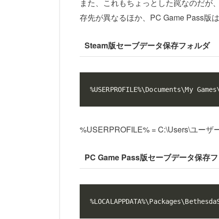
また、これもちょっとした罠なのだが、PC
存先が異なるほか、PC Game Pas
Steam版セーブデータ保存フォルダ
%USERPROFILE%\Documents\My Games
%USERPROFILE% = C:\User
PC Game Pass版セーブデータ保存
%LOCALAPPDATA%\Packages\Bethesda