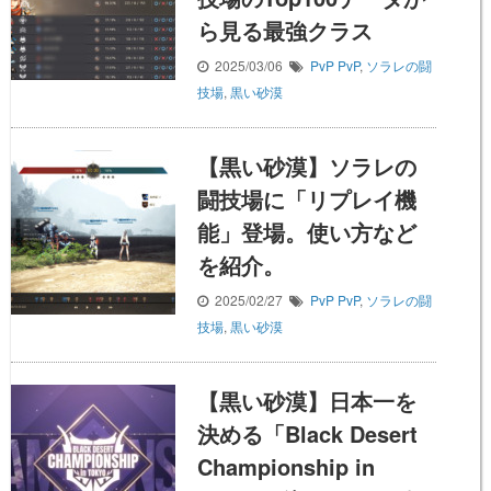
ら見る最強クラス
2025/03/06
PvP
PvP
,
ソラレの闘
技場
,
黒い砂漠
【黒い砂漠】ソラレの
闘技場に「リプレイ機
能」登場。使い方など
を紹介。
2025/02/27
PvP
PvP
,
ソラレの闘
技場
,
黒い砂漠
【黒い砂漠】日本一を
決める「Black Desert
Championship in