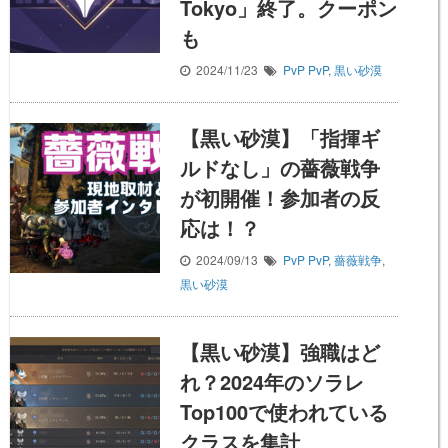
Tokyo」終了。クーポン
も
2024/11/23
PvP
PvP
,
黒い砂漠
【黒い砂漠】「指揮ギ
ルドなし」の薔薇戦争
が初開催！参加者の反
応は！？
2024/09/13
PvP
PvP
,
薔薇戦争
,
黒い砂漠
【黒い砂漠】強職はど
れ？2024年のソラレ
Top100で使われている
クラスを集計