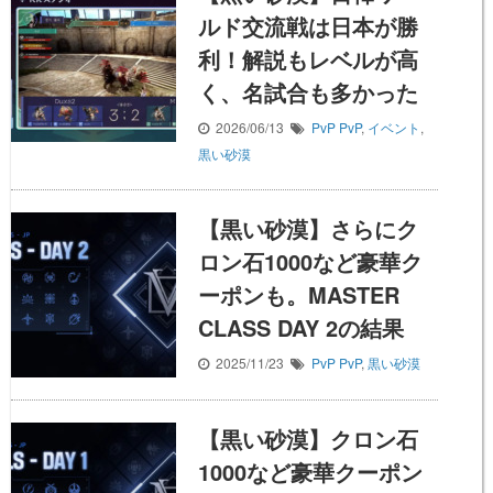
ルド交流戦は日本が勝
利！解説もレベルが高
く、名試合も多かった
2026/06/13
PvP
PvP
,
イベント
,
黒い砂漠
【黒い砂漠】さらにク
ロン石1000など豪華ク
ーポンも。MASTER
CLASS DAY 2の結果
2025/11/23
PvP
PvP
,
黒い砂漠
【黒い砂漠】クロン石
1000など豪華クーポン