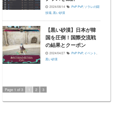
2024/08/14
PvP
PvP
,
ソラレの闘
技場
,
黒い砂漠
【黒い砂漠】日本が韓
国を圧倒！国際交流戦
の結果とクーポン
2024/04/27
PvP
PvP
,
イベント
,
黒い砂漠
Page 1 of 3
1
2
3