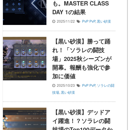
も。MASTER CLASS
DAY 1の結果
2025/11/22
PvP
PvP
,
黒い砂漠
【黒い砂漠】勝って踊
れ！「ソラレの闘技
場」2025秋シーズンが
開幕。報酬も強化で参
加に価値
2025/10/23
PvP
PvP
,
ソラレの闘
技場
,
黒い砂漠
【黒い砂漠】デッドア
イ躍進！？ソラレの闘
技場のTop100データか