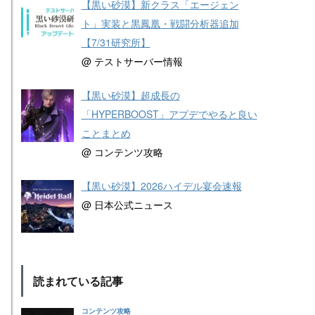
【黒い砂漠】新クラス「エージェン
ト」実装と黒鳳凰・戦闘分析器追加
【7/31研究所】
@ テストサーバー情報
【黒い砂漠】超成長の
「HYPERBOOST」アプデでやると良い
ことまとめ
@ コンテンツ攻略
【黒い砂漠】2026ハイデル宴会速報
@ 日本公式ニュース
読まれている記事