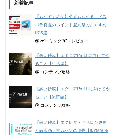
新着記事
【もうすぐ〆切】必ずもらえる！ドス
パラ真夏のポイント還元祭のおすすめ
PC5選
@ ゲーミングPC・レビュー
【黒い砂漠】エダニアPart.IIに向けてや
ること【生活編】
@ コンテンツ攻略
【黒い砂漠】エダニアPart.IIに向けてや
ること【戦闘編】
@ コンテンツ攻略
【黒い砂漠】エクレタ・アペロン改良
と新水晶・マガハンの遺物【8/7研究所