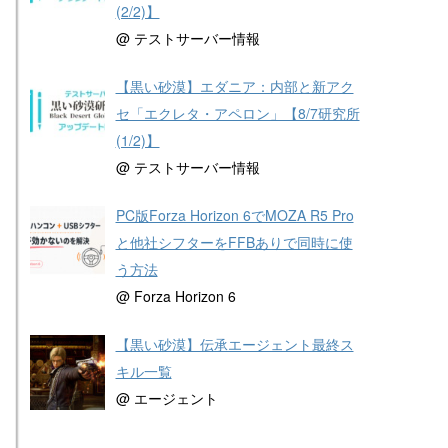
(2/2)】
@ テストサーバー情報
【黒い砂漠】エダニア：内部と新アク
セ「エクレタ・アペロン」【8/7研究所
(1/2)】
@ テストサーバー情報
PC版Forza Horizon 6でMOZA R5 Pro
と他社シフターをFFBありで同時に使
う方法
@ Forza Horizon 6
【黒い砂漠】伝承エージェント最終ス
キル一覧
@ エージェント