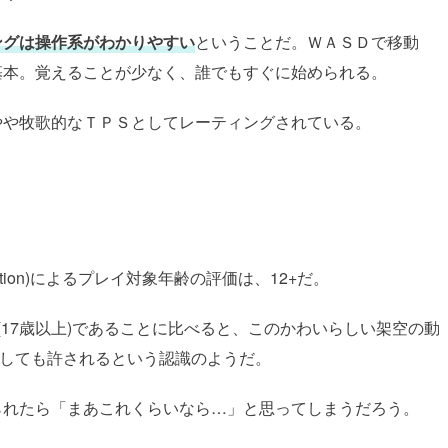
ングは操作系がわかりやすい
ということだ。ＷＡＳＤで移動
基本。覚えることが少なく、誰でもすぐに始められる。
やや牧歌的なＴＰＳとしてレーティングされている。
ting Coalition)によるプレイ対象年齢の評価は、12+だ。
ERO D(17歳以上)であることに比べると、このかわいらしい架空の動
としても許されるという認識のようだ。
られたら「まあこれくらいなら…」と思ってしまうだろう。