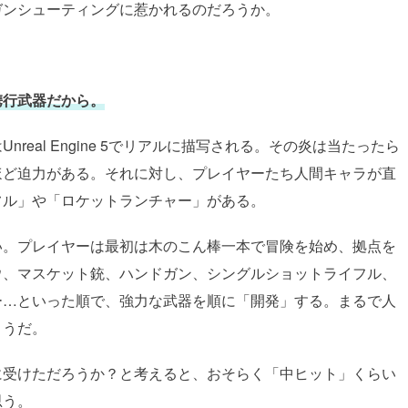
ガンシューティングに惹かれるのだろうか。
携行武器だから。
real Engine 5でリアルに描写される。その炎は当たったら
ほど迫力がある。それに対し、プレイヤーたち人間キャラが直
フル」や「ロケットランチャー」がある。
い。プレイヤーは最初は木のこん棒一本で冒険を始め、拠点を
ウ、マスケット銃、ハンドガン、シングルショットライフル、
ー…といった順で、強力な武器を順に「開発」する。まるで人
ようだ。
に受けただろうか？と考えると、おそらく「中ヒット」くらい
思う。