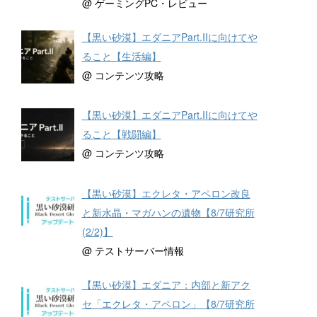
@ ゲーミングPC・レビュー
【黒い砂漠】エダニアPart.IIに向けてや
ること【生活編】
@ コンテンツ攻略
【黒い砂漠】エダニアPart.IIに向けてや
ること【戦闘編】
@ コンテンツ攻略
【黒い砂漠】エクレタ・アペロン改良
と新水晶・マガハンの遺物【8/7研究所
(2/2)】
@ テストサーバー情報
【黒い砂漠】エダニア：内部と新アク
セ「エクレタ・アペロン」【8/7研究所