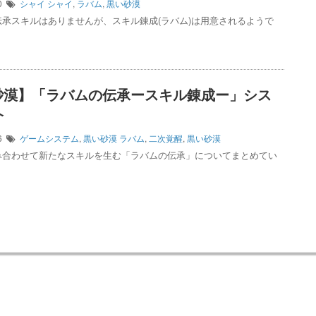
20
シャイ
シャイ
,
ラバム
,
黒い砂漠
伝承スキルはありませんが、スキル錬成(ラバム)は用意されるようで
砂漠】「ラバムの伝承ースキル錬成ー」シス
介
26
ゲームシステム
,
黒い砂漠
ラバム
,
二次覚醒
,
黒い砂漠
み合わせて新たなスキルを生む「ラバムの伝承」についてまとめてい