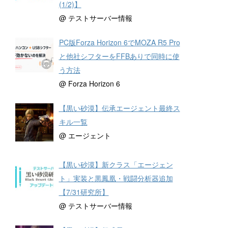
(1/2)】
@ テストサーバー情報
PC版Forza Horizon 6でMOZA R5 Pro
と他社シフターをFFBありで同時に使
う方法
@ Forza Horizon 6
【黒い砂漠】伝承エージェント最終ス
キル一覧
@ エージェント
【黒い砂漠】新クラス「エージェン
ト」実装と黒鳳凰・戦闘分析器追加
【7/31研究所】
@ テストサーバー情報