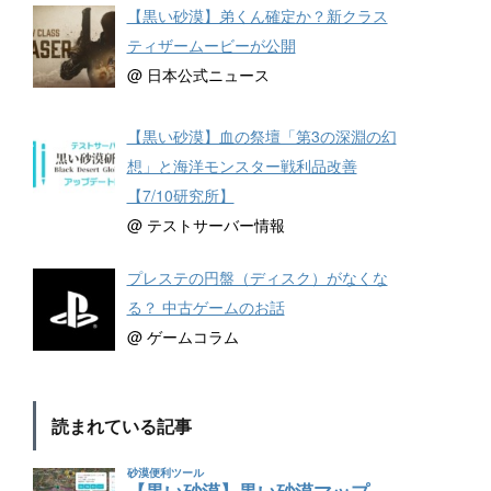
【黒い砂漠】弟くん確定か？新クラス
ティザームービーが公開
@ 日本公式ニュース
【黒い砂漠】血の祭壇「第3の深淵の幻
想」と海洋モンスター戦利品改善
【7/10研究所】
@ テストサーバー情報
プレステの円盤（ディスク）がなくな
る？ 中古ゲームのお話
@ ゲームコラム
読まれている記事