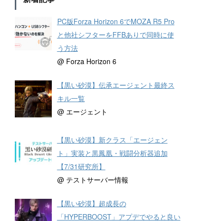
PC版Forza Horizon 6でMOZA R5 Pro
と他社シフターをFFBありで同時に使
う方法
@ Forza Horizon 6
【黒い砂漠】伝承エージェント最終ス
キル一覧
@ エージェント
【黒い砂漠】新クラス「エージェン
ト」実装と黒鳳凰・戦闘分析器追加
【7/31研究所】
@ テストサーバー情報
【黒い砂漠】超成長の
「HYPERBOOST」アプデでやると良い