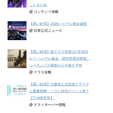
ことまとめ
@ コンテンツ攻略
【黒い砂漠】2026ハイデル宴会速報
@ 日本公式ニュース
【黒い砂漠】新クラス実装は7月30日
か？ ハイデル宴会、研究所変則更新、
シーズンパス刷新から今後を予想
@ クラス全般
【黒い砂漠】大量加工式追加とアイテ
ム重量調整、ソラレ特別イベント終了
【7/16研究所】
@ テストサーバー情報