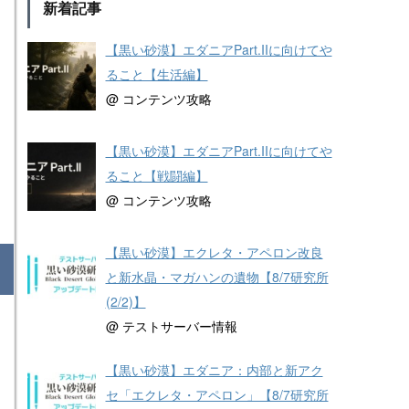
新着記事
【黒い砂漠】エダニアPart.IIに向けてや
ること【生活編】
@ コンテンツ攻略
【黒い砂漠】エダニアPart.IIに向けてや
ること【戦闘編】
@ コンテンツ攻略
【黒い砂漠】エクレタ・アペロン改良
と新水晶・マガハンの遺物【8/7研究所
(2/2)】
@ テストサーバー情報
【黒い砂漠】エダニア：内部と新アク
セ「エクレタ・アペロン」【8/7研究所