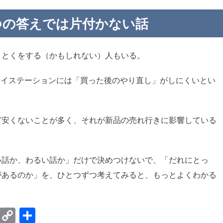
つの答えでは片付かない話
、とくをする（かもしれない）人もいる。
プレイステーションには「買った後のやり直し」がしにくいとい
ど安くないことが多く、それが新品の売れ行きに影響している
い話か、わるい話か」だけで決めつけないで、「だれにとっ
があるのか」を、ひとつずつ考えてみると、もっとよくわかる
E
C
共