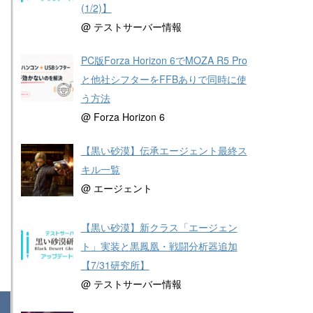
(1/2)】
@ テストサーバー情報
PC版Forza Horizon 6でMOZA R5 Pro
と他社シフターをFFBありで同時に使
う方法
@ Forza Horizon 6
【黒い砂漠】伝承エージェント最終ス
キル一覧
@ エージェント
【黒い砂漠】新クラス「エージェン
ト」実装と黒鳳凰・戦闘分析器追加
【7/31研究所】
@ テストサーバー情報