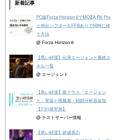
新着記事
PC版Forza Horizon 6でMOZA R5 Pro
と他社シフターをFFBありで同時に使
う方法
@ Forza Horizon 6
【黒い砂漠】伝承エージェント最終ス
キル一覧
@ エージェント
【黒い砂漠】新クラス「エージェン
ト」実装と黒鳳凰・戦闘分析器追加
【7/31研究所】
@ テストサーバー情報
【黒い砂漠】超成長の