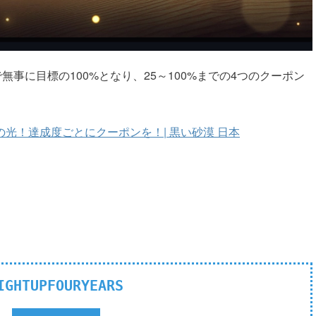
事に目標の100%となり、25～100%までの4つのクーポン
の光！達成度ごとにクーポンを！| 黒い砂漠 日本
IGHTUPFOURYEARS