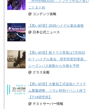
「HYPERBOOST」アプデでやると良い
ことまとめ
@ コンテンツ攻略
【黒い砂漠】2026ハイデル宴会速報
@ 日本公式ニュース
【黒い砂漠】新クラス実装は7月30日
か？ ハイデル宴会、研究所変則更新、
シーズンパス刷新から今後を予想
@ クラス全般
【黒い砂漠】大量加工式追加とアイテ
ム重量調整、ソラレ特別イベント終了
【7/16研究所】
@ テストサーバー情報