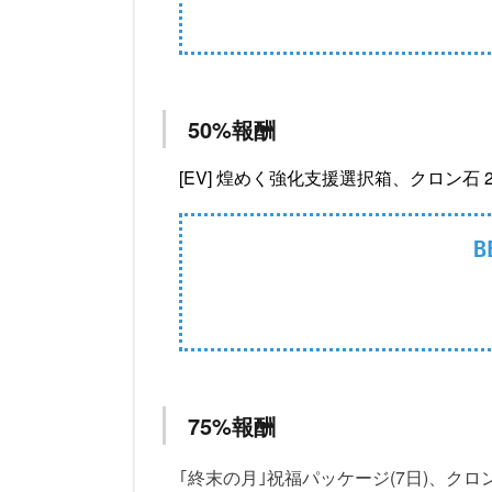
50%報酬
[EV] 煌めく強化支援選択箱、クロン石 2,
B
75%報酬
｢終末の月｣祝福パッケージ(7日)、クロン石