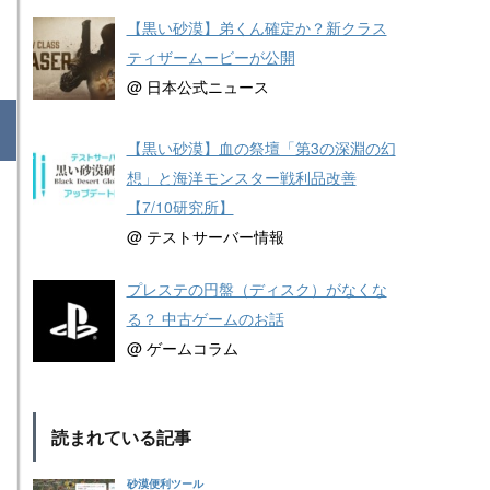
【黒い砂漠】弟くん確定か？新クラス
ティザームービーが公開
@ 日本公式ニュース
【黒い砂漠】血の祭壇「第3の深淵の幻
想」と海洋モンスター戦利品改善
【7/10研究所】
@ テストサーバー情報
プレステの円盤（ディスク）がなくな
る？ 中古ゲームのお話
@ ゲームコラム
読まれている記事