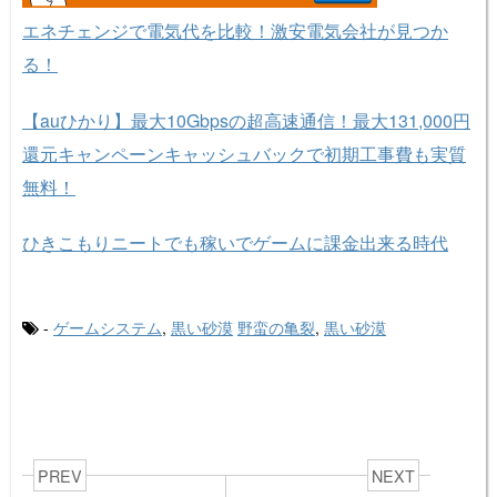
エネチェンジで電気代を比較！激安電気会社が見つか
る！
【auひかり】最大10Gbpsの超高速通信！最大131,000円
還元キャンペーンキャッシュバックで初期工事費も実質
無料！
ひきこもりニートでも稼いでゲームに課金出来る時代
-
ゲームシステム
,
黒い砂漠
野蛮の亀裂
,
黒い砂漠
PREV
NEXT