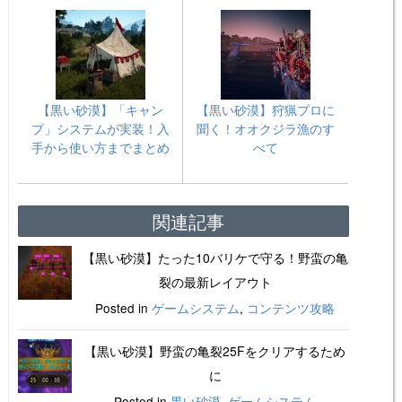
【黒い砂漠】「キャン
【黒い砂漠】狩猟プロに
プ」システムが実装！入
聞く！オオクジラ漁のす
手から使い方までまとめ
べて
関連記事
【黒い砂漠】たった10バリケで守る！野蛮の亀
裂の最新レイアウト
Posted in
ゲームシステム
,
コンテンツ攻略
【黒い砂漠】野蛮の亀裂25Fをクリアするため
に
Posted in
黒い砂漠
,
ゲームシステム