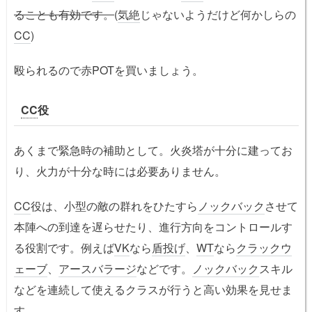
ることも有効です。
(
気絶
じゃないようだけど何かしらの
CC
)
殴られるので赤POTを買いましょう。
CC
役
あくまで緊急時の補助として。火炎塔が十分に建ってお
り、火力が十分な時には必要ありません。
CC
役は、小型の敵の群れをひたすら
ノックバック
させて
本陣への到達を遅らせたり、進行方向をコントロールす
る役割です。例えば
VK
なら
盾投げ
、
WT
なら
クラックウ
ェーブ
、
アースバラージ
などです。
ノックバック
スキル
などを連続して使えるクラスが行うと高い効果を見せま
す。