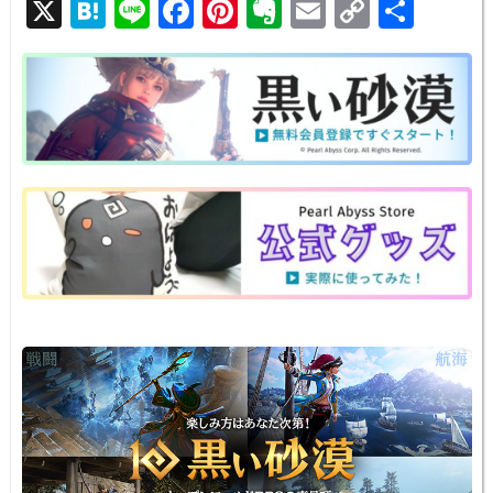
X
H
Li
F
Pi
E
E
C
共
at
n
a
nt
v
m
o
有
e
e
c
er
er
ail
p
n
e
e
n
y
a
b
st
ot
Li
o
e
n
o
k
k