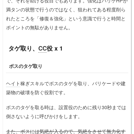
で、それを助ける役目でもあります。強化はバリケHPが
満タンの状態で行うのではなく、狙われてある程度削ら
れたところを「修復＆強化」という意識で行うと時間と
ポイントの無駄がありません。
タゲ取り、
CC
役 x 1
ボスのタゲ取り
ヘイト
稼ぎスキルでボスのタゲを取り、バリケードや建
築物の破壊を防ぐ役割です。
ボスのタゲを取る時は、設置役のために残り30秒までは
倒さないように呼びかけをします。
また、ボスには
気絶
が入るので、
気絶
をさせて無力化す