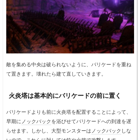
敵を集める中央は破られないように、バリケードを重ね
て置きます。壊れたら建て直していきます。
火炎塔は基本的にバリケードの前に置く
バリケードよりも前に火炎塔を配置することによって、
早期に
ノックバック
を浴びせてバリケードへの到達を遅
らせます。しかし、大型モンスターは
ノックバック
しな
いので、これらに対しては銃や火箭で攻撃します。