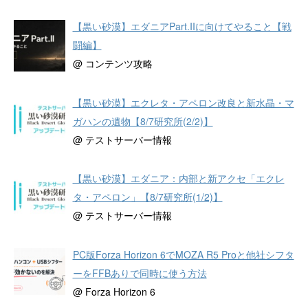
【黒い砂漠】エダニアPart.IIに向けてやること【戦
闘編】
@ コンテンツ攻略
【黒い砂漠】エクレタ・アペロン改良と新水晶・マ
ガハンの遺物【8/7研究所(2/2)】
@ テストサーバー情報
【黒い砂漠】エダニア：内部と新アクセ「エクレ
タ・アペロン」【8/7研究所(1/2)】
@ テストサーバー情報
PC版Forza Horizon 6でMOZA R5 Proと他社シフタ
ーをFFBありで同時に使う方法
@ Forza Horizon 6