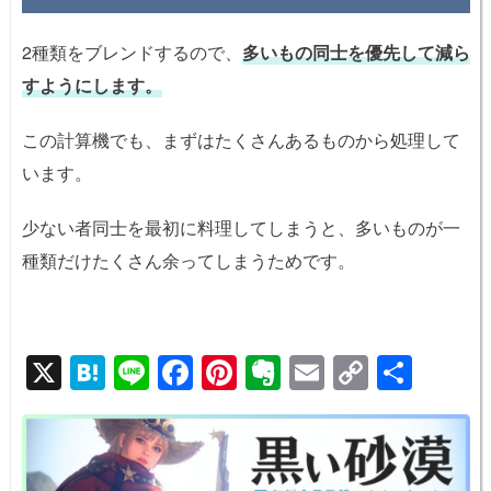
2種類をブレンドするので、
多いもの同士を優先して減ら
すようにします。
この計算機でも、まずはたくさんあるものから処理して
います。
少ない者同士を最初に料理してしまうと、多いものが一
種類だけたくさん余ってしまうためです。
X
H
Li
F
Pi
E
E
C
共
at
n
a
nt
v
m
o
有
e
e
c
er
er
ail
p
n
e
e
n
y