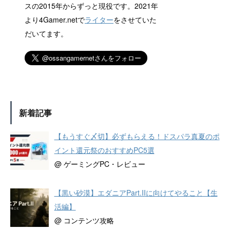
スの2015年からずっと現役です。2021年
より4Gamer.netで
ライター
をさせていた
だいてます。
新着記事
【もうすぐ〆切】必ずもらえる！ドスパラ真夏のポ
イント還元祭のおすすめPC5選
@ ゲーミングPC・レビュー
【黒い砂漠】エダニアPart.IIに向けてやること【生
活編】
@ コンテンツ攻略