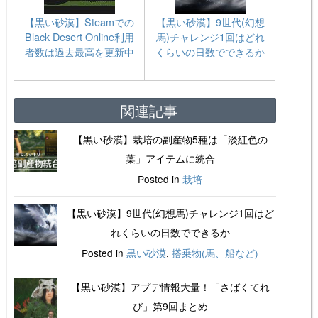
【黒い砂漠】Steamでの
【黒い砂漠】9世代(幻想
Black Desert Online利用
馬)チャレンジ1回はどれ
者数は過去最高を更新中
くらいの日数でできるか
関連記事
【黒い砂漠】栽培の副産物5種は「淡紅色の
葉」アイテムに統合
Posted in
栽培
【黒い砂漠】9世代(幻想馬)チャレンジ1回はど
れくらいの日数でできるか
Posted in
黒い砂漠
,
搭乗物(馬、船など)
【黒い砂漠】アプデ情報大量！「さばくてれ
び」第9回まとめ