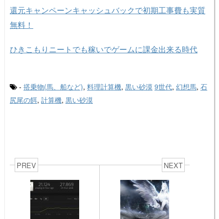
還元キャンペーンキャッシュバックで初期工事費も実質
無料！
ひきこもりニートでも稼いでゲームに課金出来る時代
-
搭乗物(馬、船など)
,
料理計算機
,
黒い砂漠
9世代
,
幻想馬
,
石
尻尾の餌
,
計算機
,
黒い砂漠
PREV
NEXT