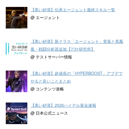
【黒い砂漠】伝承エージェント最終スキル一覧
@ エージェント
【黒い砂漠】新クラス「エージェント」実装と黒鳳
凰・戦闘分析器追加【7/31研究所】
@ テストサーバー情報
【黒い砂漠】超成長の「HYPERBOOST」アプデで
やると良いことまとめ
@ コンテンツ攻略
【黒い砂漠】2026ハイデル宴会速報
@ 日本公式ニュース