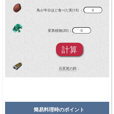
鳥が半分ほど食べた実(15) ：
変異植物(20)：
石尻尾の餌
：
簡易料理時のポイント