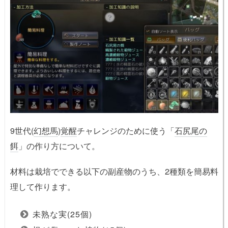
9世代(
幻想馬
)
覚醒
チャレンジのために使う「
石尻尾の
餌
」の作り方について。
材料は栽培でできる以下の副産物のうち、2種類を簡易料
理して作ります。
未熟な実(25個)