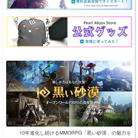
a
b
st
ot
Li
o
e
n
o
k
k
10年進化し続けるMMORPG「黒い砂漠」の魅力を