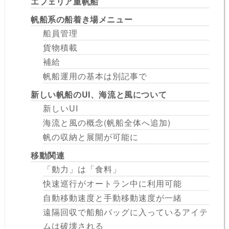
エフェリア重帆船
帆船系の船着き場メニュー
船員管理
貨物積載
補給
帆船運用の基本は別記事で
新しい帆船のUI、海流と風について
新しいUI
海流と風の概念(帆船全体へ追加)
帆の収納と展開が可能に
移動関連
「動力」は「食料」
快速巡行がオートラン中に利用可能
自動移動速度と手動移動速度が一緒
遠隔回収で船舶バッグに入っているアイテ
ムは破壊される