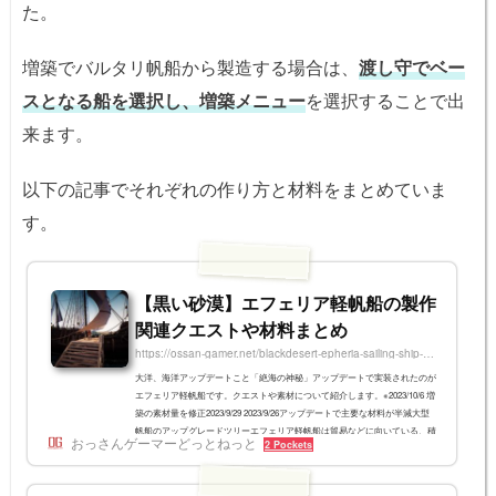
た。
増築でバルタリ帆船から製造する場合は、
渡し守でベー
スとなる船を選択し、増築メニュー
を選択することで出
来ます。
以下の記事でそれぞれの作り方と材料をまとめていま
す。
【黒い砂漠】エフェリア軽帆船の製作
関連クエストや材料まとめ
https://ossan-gamer.net/blackdesert-epheria-sailing-ship-quest
大洋、海洋アップデートこと「絶海の神秘」アップデートで実装されたのが
エフェリア軽帆船です。クエストや素材について紹介します。※2023/10/6 増
築の素材量を修正2023/9/29 2023/9/26アップデートで主要な材料が半減大型
帆船のアップグレードツリーエフェリア軽帆船は貿易などに向いている、積
おっさんゲーマーどっとねっと
2 Pockets
載量重視の船です。上位のエフェリア貿易船や、一人で取り回しのできる改
良型エフェリア軽帆船へアップグレードできます。エフェリア軽帆船の入手
法は3通りあるエフェリア軽帆船を入手する方法は3通りあります。 新規に