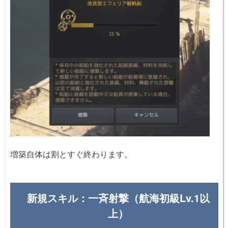
増築自体は割とすぐ終わります。
新規スキル：一斉射撃（航海初級Lv.1以
上）