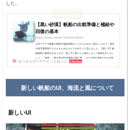
した。
【黒い砂漠】帆船の出航準備と補給や
回復の基本
https://ossan-gamer.net/post-45843
大洋アプデで帆船の修理や補給関係のシステムが大きく変わったので、基本
の保守運用周りだけをまとめたガイドを作ろうと思いました。【渡し守】船
格納時に修理を行おうまず、渡し守に着いたら船をしまって修理を行いまし
ょう。「修理」：耐久度(HP)回復船の耐久度、つまりHPを回復するのが修
おっさんゲーマーどっとねっと
2 Pockets
理メニューです。装備品は渡し守で別途修理上記の「修理」では、船の本体
しか回復してくれません。船に装備した装備類は、渡し守 > 修理 > 帆船機
器修理で、帆船の装備品も装備したまま修理可能です。意外と忘れやすいの
でチェックしてお...
新しい帆船のUI、海流と風について
新しいUI