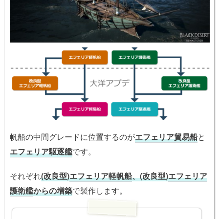
帆船の中間グレードに位置するのが
エフェリア貿易船
と
エフェリア駆逐艦
です。
それぞれ
(改良型)
エフェリア軽帆船
、(改良型)
エフェリア
護衛艦
からの増築
で製作します。