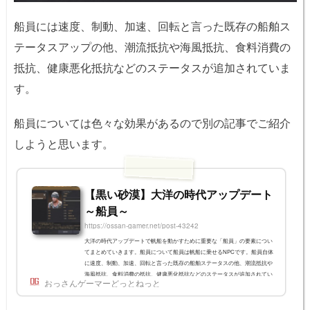
船員には速度、制動、加速、回転と言った既存の船舶ス
テータスアップの他、潮流抵抗や海風抵抗、食料消費の
抵抗、健康悪化抵抗などのステータスが追加されていま
す。
船員については色々な効果があるので別の記事でご紹介
しようと思います。
【黒い砂漠】大洋の時代アップデート
～船員～
https://ossan-gamer.net/post-43242
大洋の時代アップデートで帆船を動かすために重要な「船員」の要素につい
てまとめていきます。船員について船員は帆船に乗せるNPCです。船員自体
に速度、制動、加速、回転と言った既存の船舶ステータスの他、潮流抵抗や
海風抵抗、食料消費の抵抗、健康悪化抵抗などのステータスが追加されてい
おっさんゲーマーどっとねっと
ます。ステータスの読み替え 根気→速度 目端→加速度 感覚→回転 腕力→制
動 古参船員→海流抵抗 風の子→海風抵抗 禁食修行者→食料消耗抵抗 先天的
な力持ち→健康悪化抵抗食料消費数と要求船室数も設定されています。 船