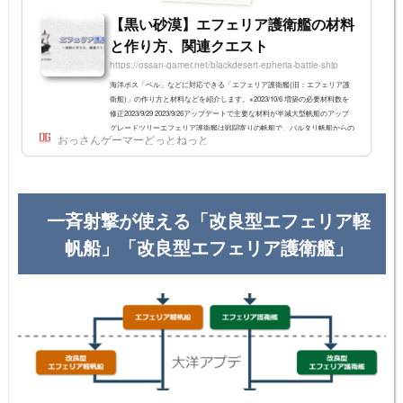
造船する(材料が少な...
【黒い砂漠】エフェリア護衛艦の材料
と作り方、関連クエスト
https://ossan-gamer.net/blackdesert-epheria-battle-ship
海洋ボス「ベル」などに対応できる「エフェリア護衛艦(旧：エフェリア護
衛船)」の作り方と材料などを紹介します。※2023/10/6 増築の必要材料数を
修正2023/9/29 2023/9/26アップデートで主要な材料が半減大型帆船のアップ
グレードツリーエフェリア護衛艦は戦闘寄りの帆船で、バルタリ帆船からの
おっさんゲーマーどっとねっと
増築(アップグレード)または、新規造船で手に入れることが出来ます。上位
の帆船であるエフェリア駆逐艦または、一斉射撃が可能となる改良型エフェ
リア護衛艦へとアップグレードすることが出来ます。「エフェリア軽帆船」
と「エフェリア護衛艦...
一斉射撃が使える「改良型エフェリア軽
帆船」「改良型エフェリア護衛艦」