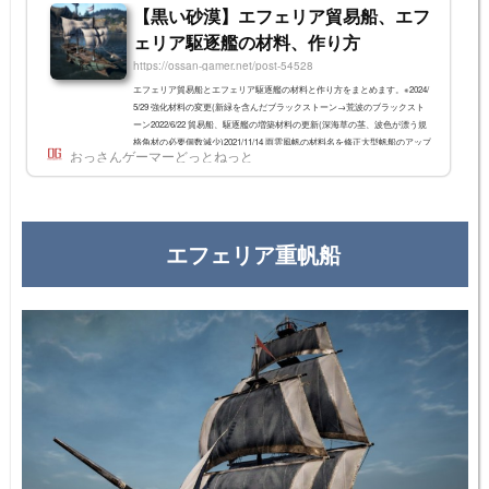
【黒い砂漠】エフェリア貿易船、エフ
ェリア駆逐艦の材料、作り方
https://ossan-gamer.net/post-54528
エフェリア貿易船とエフェリア駆逐艦の材料と作り方をまとめます。※2024/
5/29 強化材料の変更(新緑を含んだブラックストーン→荒波のブラックスト
ーン2022/6/22 貿易船、駆逐艦の増築材料の更新(深海草の茎、波色が漂う規
格角材の必要個数減少)2021/11/14 雨雲風帆の材料名を修正大型帆船のアップ
おっさんゲーマーどっとねっと
グレードツリーエフェリア貿易船とエフェリア駆逐艦は、帆船系の中間的な
ポジションの船です。 エフェリア軽帆船 > エフェリア貿易船 エフェリア護
衛艦 > エフェリア駆逐艦エフェリア貿易船とエフェリア駆逐艦の基本性能エ
フェリア貿...
エフェリア重帆船