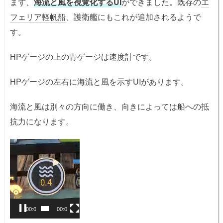
まず、
海流と風を視覚化するUI
ができました。既存の
エ
フェリア軽帆船
、護衛艦にもこれが追加されるようで
す。
HPゲージの上の青ゲージは速度計です。
HPゲージの左右に海流と風を示すUIがあります。
海流と風は別々の方向に働き、向きによっては船への抵
抗力になります。
動
画
プ
レ
ー
ヤ
00:01
00:02
ー