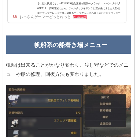
る大型の帆船です。※2024/5/29 強化素材が荒波のブラックストーンに1本化2
021/2/14 ：負荷低減のため、ツールチップをリンクに置き換えました大型帆
船のアップグレードツリー帆船系アップグレードの最上位となるエフェリア
おっさんゲーマーどっとねっと
2 Pockets
重帆船は、エフェリア貿易船ベースとエフェリア駆逐艦ベースでそれぞれ２
種類のアップグレードがあります。エフェリア貿易船からはアドバンスとバ
ランスのどちらかに、エフェリア駆逐艦からはボランテとバロールのどちら
かにアップグレード...
帆船系の船着き場メニュー
帆船は出来ることがかなり変わり、渡し守などでのメニ
ューや船の修理、回復方法も変わりました。