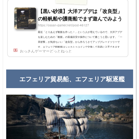
【黒い砂漠】大洋アプデは「改良型」
の軽帆船や護衛船でまず遊んでみよう
https://ossan-gamer.net/post-46127
最近「とりあえず帆船を作った！」という人が増えているので、大洋アプデ
を楽しむための「帆船」の装備目安や操作について書こうと思います。「一
斉射撃」が気持ちいい「改良型」から作ろうさてアップグレードツリーで
す。エフェリア軽帆船はシャカトゥコインで交換して容易に入手できます
おっさんゲーマーどっとねっと
ね。護衛艦も準備していれば持っている人が少なくないでしょう。しかしア
プデでそれでは足りなくなってきました。「一斉射撃スキル」が必要なので
す。まずは比較的アップグレードが容易な「改良型」を作ってみてくださ
い。これだけで本アップデー...
エフェリア貿易船、エフェリア駆逐艦