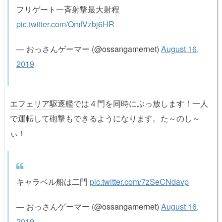
フリゲート一斉射撃最大射程
pic.twitter.com/QmfVzbj6HR
— おっさんゲーマー (@ossangamernet)
August 16,
2019
エフェリア駆逐艦
では４門を同時にぶっ放します！一人
で運転して砲撃もできるようになります。た～のし～
ぃ！
キャラベル船は二門
pic.twitter.com/7zSeCNdavp
— おっさんゲーマー (@ossangamernet)
August 16,
2019