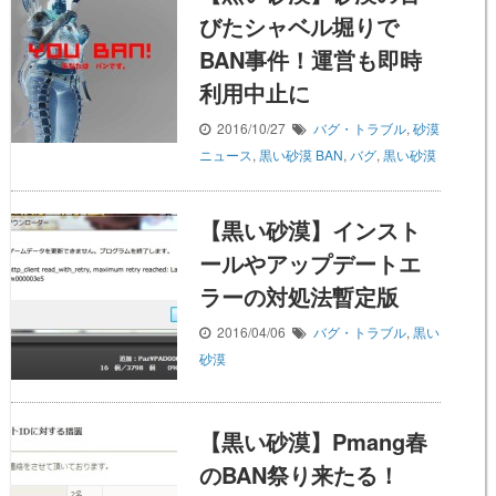
びたシャベル堀りで
BAN事件！運営も即時
利用中止に
2016/10/27
バグ・トラブル
,
砂漠
ニュース
,
黒い砂漠
BAN
,
バグ
,
黒い砂漠
【黒い砂漠】インスト
ールやアップデートエ
ラーの対処法暫定版
2016/04/06
バグ・トラブル
,
黒い
砂漠
【黒い砂漠】Pmang春
のBAN祭り来たる！