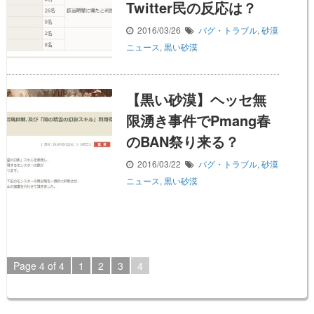
Twitter民の反応は？
2016/03/26
バグ・トラブル
,
砂漠
ニュース
,
黒い砂漠
【黒い砂漠】ヘッセ無
限湧き事件でPmang春
のBAN祭り来る？
2016/03/22
バグ・トラブル
,
砂漠
ニュース
,
黒い砂漠
Page 4 of 4
1
2
3
4