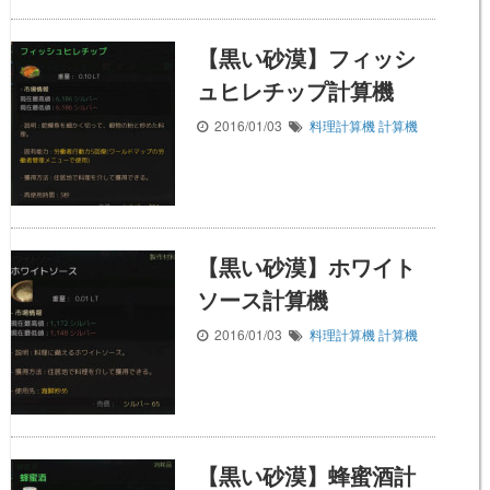
【黒い砂漠】フィッシ
ュヒレチップ計算機
2016/01/03
料理計算機
計算機
【黒い砂漠】ホワイト
ソース計算機
2016/01/03
料理計算機
計算機
【黒い砂漠】蜂蜜酒計