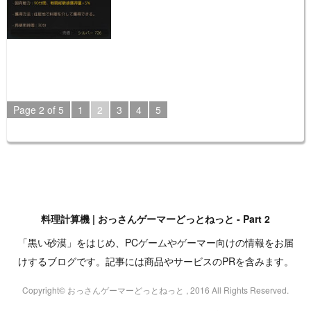
Page 2 of 5
1
2
3
4
5
料理計算機 | おっさんゲーマーどっとねっと - Part 2
「黒い砂漠」をはじめ、PCゲームやゲーマー向けの情報をお届
けするブログです。記事には商品やサービスのPRを含みます。
Copyright© おっさんゲーマーどっとねっと , 2016 All Rights Reserved.