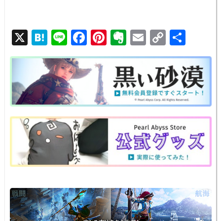
X
H
Li
F
Pi
E
E
C
共
at
n
a
nt
v
m
o
有
e
e
c
er
er
ail
p
n
e
e
n
y
a
b
st
ot
Li
o
e
n
o
k
k