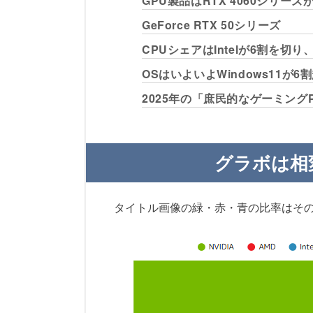
GPU製品はRTX 4060シリー
GeForce RTX 50シリーズ
CPUシェアはIntelが6割を切
OSはいよいよWindows11が6
2025年の「庶民的なゲーミング
グラボは相変
タイトル画像の緑・赤・青の比率はそ