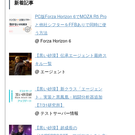
新着記事
PC版Forza Horizon 6でMOZA R5 Pro
と他社シフターをFFBありで同時に使
う方法
@ Forza Horizon 6
【黒い砂漠】伝承エージェント最終ス
キル一覧
@ エージェント
【黒い砂漠】新クラス「エージェン
ト」実装と黒鳳凰・戦闘分析器追加
【7/31研究所】
@ テストサーバー情報
【黒い砂漠】超成長の