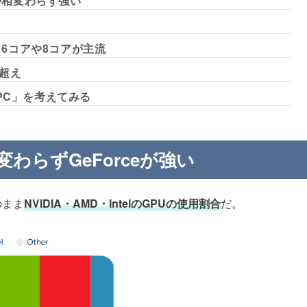
ズが相変わらず強い
り、6コアや8コアが主流
割超え
PC」を考えてみる
わらずGeForceが強い
のまま
NVIDIA・AMD・IntelのGPUの使用割合
だ。