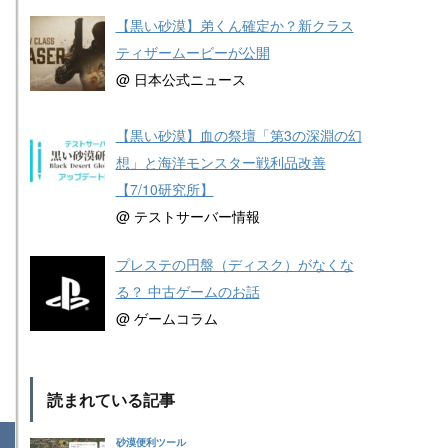
【黒い砂漠】弟くん確定か？新クラス
ティザームービーが公開
@ 日本公式ニュース
【黒い砂漠】血の祭壇「第3の深淵の幻
想」と海洋モンスター戦利品改善
【7/10研究所】
@ テストサーバー情報
プレステの円盤（ディスク）がなくな
る？ 中古ゲームのお話
@ ゲームコラム
読まれている記事