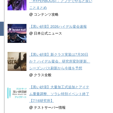
「HYPERBOOST」アプデでやると良い
ことまとめ
@ コンテンツ攻略
【黒い砂漠】2026ハイデル宴会速報
@ 日本公式ニュース
【黒い砂漠】新クラス実装は7月30日
か？ ハイデル宴会、研究所変則更新、
シーズンパス刷新から今後を予想
@ クラス全般
【黒い砂漠】大量加工式追加とアイテ
ム重量調整、ソラレ特別イベント終了
【7/16研究所】
@ テストサーバー情報