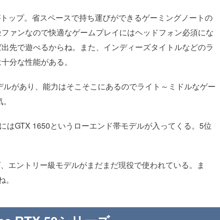
p GPUがトップ。省スペースで持ち運びができるゲーミングノートの
径ファンなので快適なゲームプレイにはヘッドフォン必須にな
ば出先で遊べるからね。また、インディーズタイトルなどのラ
は十分な性能がある。
12GBモデルがあり、能力はそこそこにあるのでライト～ミドルなゲー
気。
目にはGTX 1650というローエンド帯モデルが入ってくる。5位
えば、エントリー級モデルがまだまだ現役で使われている。ま
どね。