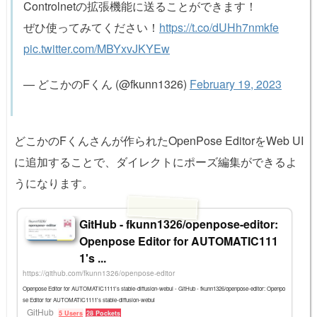
Controlnetの拡張機能に送ることができます！
ぜひ使ってみてください！
https://t.co/dUHh7nmkfe
pic.twitter.com/MBYxvJKYEw
— どこかのFくん (@fkunn1326)
February 19, 2023
どこかのFくんさんが作られたOpenPose EditorをWeb UI
に追加することで、ダイレクトにポーズ編集ができるよ
うになります。
GitHub - fkunn1326/openpose-editor:
Openpose Editor for AUTOMATIC111
1's ...
https://github.com/fkunn1326/openpose-editor
Openpose Editor for AUTOMATIC1111's stable-diffusion-webui - GitHub - fkunn1326/openpose-editor: Openpo
se Editor for AUTOMATIC1111's stable-diffusion-webui
GitHub
5 Users
28 Pockets