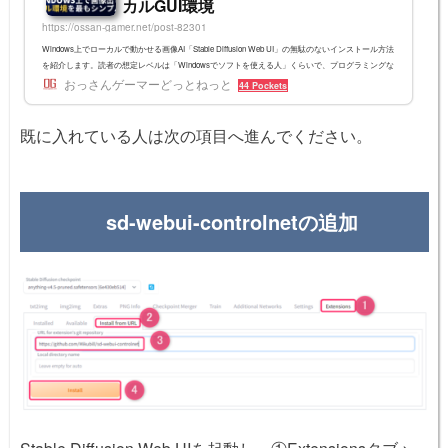
カルGUI環境
https://ossan-gamer.net/post-82301
Windows上でローカルで動かせる画像AI「Stable Diffusion Web UI」の無駄のないインストール方法
を紹介します。読者の想定レベルは「Windowsでソフトを使える人」くらいで、プログラミングな
どがわからなくても大丈夫です。※5/12 説明順を少し変えました。Stable DIffusion Web UIとはブラ
おっさんゲーマーどっとねっと
44 Pockets
ウザ上からStable Diffusionをコントロールできるようにしたものです。スライダなどが追加され細
かな設定が直感的にしやすくなっています。その中でもAUTOMATIC1111氏の製作したバージョン
がインストールもシンプルかつ多機能なので紹介します。AU...
既に入れている人は次の項目へ進んでください。
sd-webui-controlnetの追加