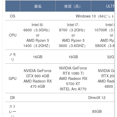
最低
推奨（高）
ULTR
OS
Windows 10（64ビット
Intel i5-
Intel i7-
Intel i7
6600（3.3GHz）
8700（3.2GHz）
10700K（3.
CPU
or
or
or
AMD Ryzen 5
AMD Ryzen 5
AMD Ryze
1400（3.2GHZ）
3600（3.6GHZ）
5800X（3.8
メモ
16GB
16GB
32GB
リ
NVIDIA GeForce
NVIDIA GeForce
NVIDIA Ge
RTX 1080 Ti
GTX 960 4GB
RTX 2080
GPU
AMD Radeon RX
AMD Radeon RX
AMD Rade
5700 XT
470 4GB
6800 X
INTEL Arc A770
DX
DirectX 12
スト
レー
85GB
ジ