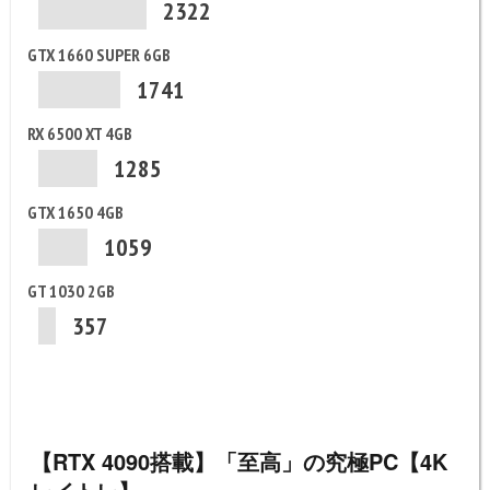
2322
GTX 1660 SUPER 6GB
1741
RX 6500 XT 4GB
1285
GTX 1650 4GB
1059
GT 1030 2GB
357
【RTX 4090搭載】「至高」の究極PC【4K