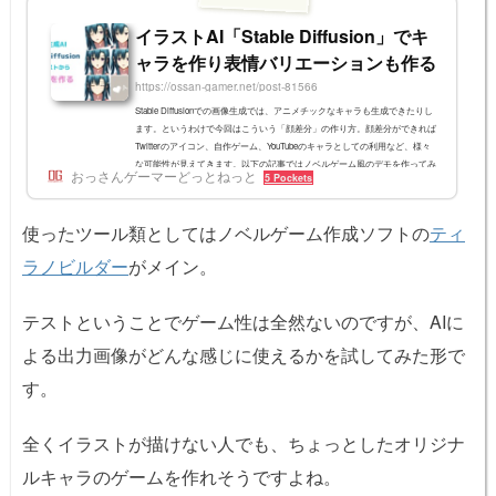
イラストAI「Stable Diffusion」でキ
ャラを作り表情バリエーションも作る
https://ossan-gamer.net/post-81566
Stable Diffusionでの画像生成では、アニメチックなキャラも生成できたりし
ます。というわけで今回はこういう「顔差分」の作り方。顔差分ができれば
Twitterのアイコン、自作ゲーム、YouTubeのキャラとしての利用など、様々
な可能性が見えてきます。以下の記事ではノベルゲーム風のデモを作ってみ
おっさんゲーマーどっとねっと
5 Pockets
ました。Stable Diffusionで当たりの正面顔を引くStable Diffusion側で正面顔
のイラストを出しましょう。どういうプロンプトが良いかは私も研究中で
す。アニメ女子を出す例としてはこんな感じ。"a epic quality anime official ill
使ったツール類としてはノベルゲーム作成ソフトの
ティ
ustr...
ラノビルダー
がメイン。
テストということでゲーム性は全然ないのですが、AIに
よる出力画像がどんな感じに使えるかを試してみた形で
す。
全くイラストが描けない人でも、ちょっとしたオリジナ
ルキャラのゲームを作れそうですよね。