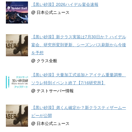
【黒い砂漠】2026ハイデル宴会速報
@ 日本公式ニュース
【黒い砂漠】新クラス実装は7月30日か？ ハイデル
宴会、研究所変則更新、シーズンパス刷新から今後
を予想
@ クラス全般
【黒い砂漠】大量加工式追加とアイテム重量調整、
ソラレ特別イベント終了【7/16研究所】
@ テストサーバー情報
【黒い砂漠】弟くん確定か？新クラスティザームー
ビーが公開
@ 日本公式ニュース