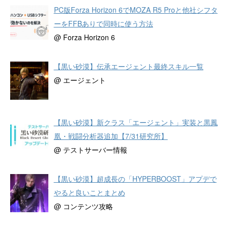
PC版Forza Horizon 6でMOZA R5 Proと他社シフタ
ーをFFBありで同時に使う方法
@ Forza Horizon 6
【黒い砂漠】伝承エージェント最終スキル一覧
@ エージェント
【黒い砂漠】新クラス「エージェント」実装と黒鳳
凰・戦闘分析器追加【7/31研究所】
@ テストサーバー情報
【黒い砂漠】超成長の「HYPERBOOST」アプデで
やると良いことまとめ
@ コンテンツ攻略