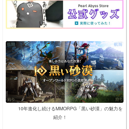
o
k
k
10年進化し続けるMMORPG「黒い砂漠」の魅力を
紹介！