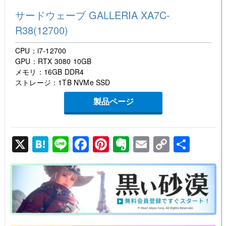
サードウェーブ GALLERIA XA7C-
R38(12700)
CPU：i7-12700
GPU：RTX 3080 10GB
メモリ：16GB DDR4
ストレージ：1TB NVMe SSD
製品ページ
X
H
Li
F
Pi
E
E
C
共
at
n
a
nt
v
m
o
有
e
e
c
er
er
ail
p
n
e
e
n
y
a
b
st
ot
Li
o
e
n