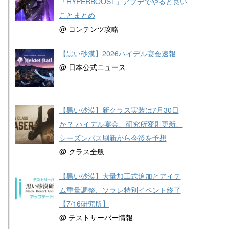
「HYPERBOOST」アプデでやると良い
ことまとめ
@ コンテンツ攻略
【黒い砂漠】2026ハイデル宴会速報
@ 日本公式ニュース
【黒い砂漠】新クラス実装は7月30日
か？ ハイデル宴会、研究所変則更新、
シーズンパス刷新から今後を予想
@ クラス全般
【黒い砂漠】大量加工式追加とアイテ
ム重量調整、ソラレ特別イベント終了
【7/16研究所】
@ テストサーバー情報