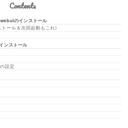
Contents
on-webuiのインストール
ストール＆次回起動もこれ)
M)のインストール
量の設定