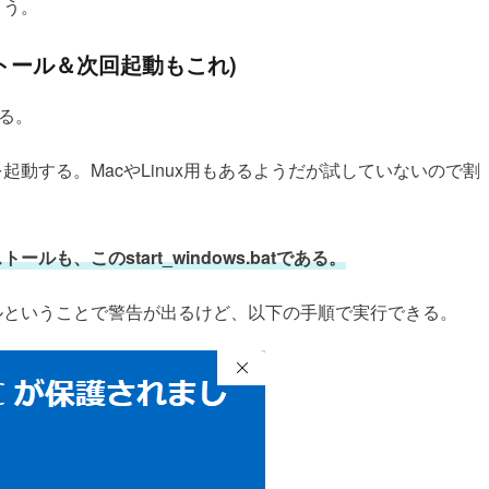
こう。
トール＆次回起動もこれ)
凍する。
を起動する。MacやLinux用もあるようだが試していないので割
も、このstart_windows.batである。
ルということで警告が出るけど、以下の手順で実行できる。