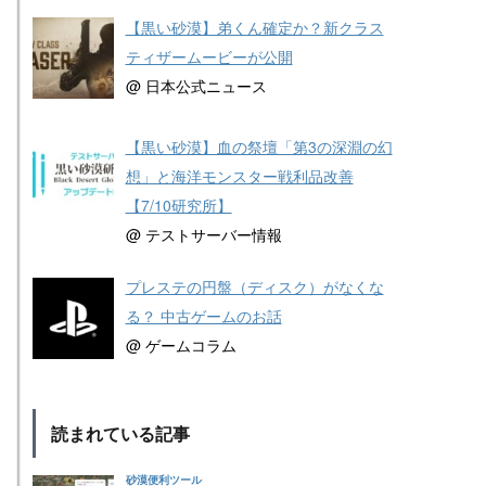
【黒い砂漠】弟くん確定か？新クラス
ティザームービーが公開
@ 日本公式ニュース
【黒い砂漠】血の祭壇「第3の深淵の幻
想」と海洋モンスター戦利品改善
【7/10研究所】
@ テストサーバー情報
プレステの円盤（ディスク）がなくな
る？ 中古ゲームのお話
@ ゲームコラム
読まれている記事