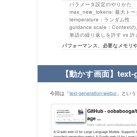
パラメータ設定のやりかた
max_new_tokens: 最大
temperature：ランダム性
guidance scale：Cont
単語の繰り返しを許す vs 
パフォーマンス、必要なメモリや
【動かす画面】text-g
今回は「
text-generation-webui
」という
GitHub - oobabooga/t
age ...
https://github.com/oobabooga/text
A Gradio web UI for Large Language Models. Supports
ooga/text-generation-webui: A Gradio web UI for Large