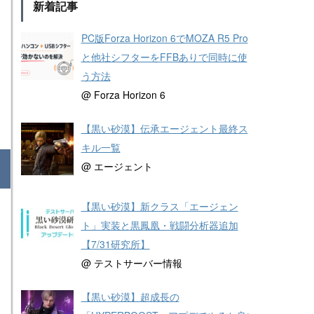
新着記事
PC版Forza Horizon 6でMOZA R5 Pro
と他社シフターをFFBありで同時に使
う方法
@ Forza Horizon 6
【黒い砂漠】伝承エージェント最終ス
キル一覧
@ エージェント
【黒い砂漠】新クラス「エージェン
ト」実装と黒鳳凰・戦闘分析器追加
【7/31研究所】
@ テストサーバー情報
【黒い砂漠】超成長の