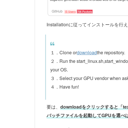
GitHub
15 Users
708 Pockets
Installationに従ってインストー
１．Clone or
download
the repository.
２．Run the start_linux.sh,start_window
your OS.
３．Select your GPU vendor when as
４．Have fun!
要は、
downloadをクリックすると「text
バッチファイルを起動してGPUを選べ