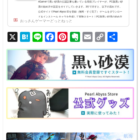
4Gamerで黒い砂漠の公認記事も書いている現役プレイヤーが、PC版黒い砂
漠の始め方や設定をガイドしていきます。3行で示すと、以下の流れです。
公式サイトでPearl Abyss IDを登録（無料・すぐ完了） ゲームをダウンロー
ド＆インストール キャラを作成して冒険スタート！PC版黒い砂漠の始め方
おっさんゲーマーどっとねっと
PEARL ABYSS IDの作成(会員登録)始めに公式サイトからPearl Abyss IDの作
成を行います。無料です。無料で会員登録する(公式サイトへ)以下の項目を
X
H
Li
F
Pi
E
E
C
共
埋めていきます。わかりにくいところを説明します。メールアドレスの認証
最初にメールアドレスの...
at
n
a
nt
v
m
o
有
e
e
c
er
er
ail
p
n
e
e
n
y
a
b
st
ot
Li
o
e
n
o
k
k