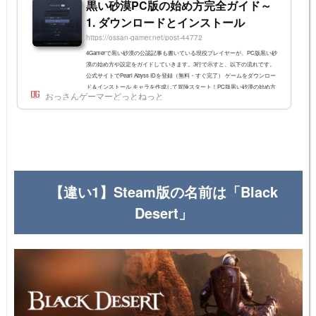
黒い砂漠PC版の始め方完全ガイド～
1. ダウンロードとインストール
https://ossan-gamer.net/post-44772
4Gamerで黒い砂漠の公認記事も書いている現役プレイヤーが、PC版黒い砂
漠の始め方や設定をガイドしていきます。3行で示すと、以下の流れです。
公式サイトでPearl Abyss IDを登録（無料・すぐ完了） ゲームをダウンロー
ド＆インストール キャラを作成して冒険スタート！PC版黒い砂漠の始め方
おっさんゲーマーどっとねっと
PEARL ABYSS IDの作成(会員登録)始めに公式サイトからPearl Abyss IDの作
成を行います。無料です。無料で会員登録する(公式サイトへ)以下の項目を
埋めていきます。わかりにくいところを説明します。メールアドレスの認証
最初にメールアドレスの...
【違い1】Steam版の名前は「Black
Desert」