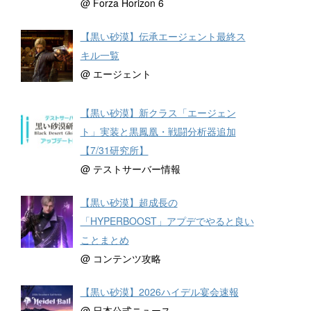
@ Forza Horizon 6
【黒い砂漠】伝承エージェント最終ス
キル一覧
@ エージェント
【黒い砂漠】新クラス「エージェン
ト」実装と黒鳳凰・戦闘分析器追加
【7/31研究所】
@ テストサーバー情報
【黒い砂漠】超成長の
「HYPERBOOST」アプデでやると良い
ことまとめ
@ コンテンツ攻略
【黒い砂漠】2026ハイデル宴会速報
@ 日本公式ニュース