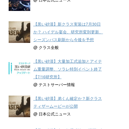
【黒い砂漠】新クラス実装は7月30日
か？ ハイデル宴会、研究所変則更新、
シーズンパス刷新から今後を予想
@ クラス全般
【黒い砂漠】大量加工式追加とアイテ
ム重量調整、ソラレ特別イベント終了
【7/16研究所】
@ テストサーバー情報
【黒い砂漠】弟くん確定か？新クラス
ティザームービーが公開
@ 日本公式ニュース