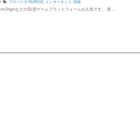
19
プロバイダ
NURO光
,
インターネット
,
回線
mやOriginなどのDL型ゲームプラットフォームが人気です。 基 …