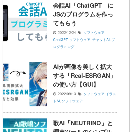
会話AI「ChatGPT」に
JSのプログラムを作っ
てもらう
2022/12/24
ソフトウェア
ChatGPT
,
ソフトウェア
,
チャットAI
,
プ
ログラミング
AIが画像を美しく拡大
する「Real-ESRGAN」
の使い方【GUI】
2022/09/13
ソフトウェア
イラス
トAI
,
ソフトウェア
歌AI「NEUTRINO」と
調声ツールのシンプル