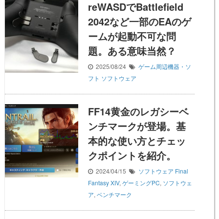
reWASDでBattlefield
2042など一部のEAのゲ
ームが起動不可な問
題。ある意味当然？
2025/08/24
ゲーム周辺機器・ソ
フト
ソフトウェア
FF14黄金のレガシーベ
ンチマークが登場。基
本的な使い方とチェッ
クポイントを紹介。
2024/04/15
ソフトウェア
Final
Fantasy XIV
,
ゲーミングPC
,
ソフトウェ
ア
,
ベンチマーク