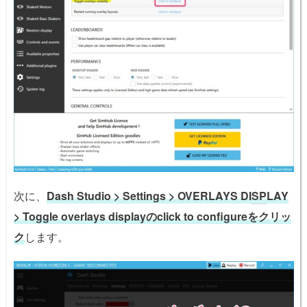
次に、
Dash Studio > Settings > OVERLAYS DI
SP
LAY
> Toggle overlays displayのclick to configureをクリッ
ク
します。