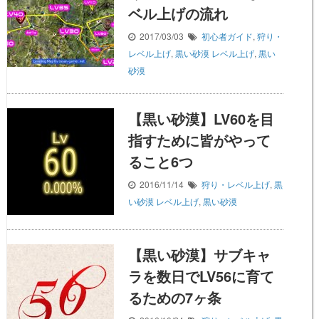
ベル上げの流れ
2017/03/03
初心者ガイド
,
狩り・
レベル上げ
,
黒い砂漠
レベル上げ
,
黒い
砂漠
【黒い砂漠】LV60を目
指すために皆がやって
ること6つ
2016/11/14
狩り・レベル上げ
,
黒
い砂漠
レベル上げ
,
黒い砂漠
【黒い砂漠】サブキャ
ラを数日でLV56に育て
るための7ヶ条