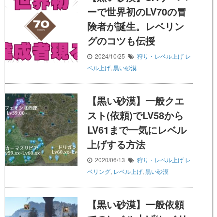
ーで世界初のLV70の冒
険者が誕生。レベリン
グのコツも伝授
2024/10/25
狩り・レベル上げ
レ
ベル上げ
,
黒い砂漠
【黒い砂漠】一般クエ
スト(依頼)でLV58から
LV61まで一気にレベル
上げする方法
2020/06/13
狩り・レベル上げ
レ
ベリング
,
レベル上げ
,
黒い砂漠
【黒い砂漠】一般依頼