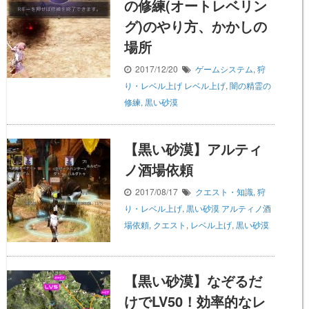
の修練(オートレベリン
グ)のやり方、かかしの
場所
2017/12/20
ゲームシステム
,
狩
り・レベル上げ
レベル上げ
,
闇の精霊の
修練
,
黒い砂漠
【黒い砂漠】アルティ
ノ酒場依頼
2017/08/17
クエスト・知識
,
狩
り・レベル上げ
,
黒い砂漠
アルティノ酒
場依頼
,
クエスト
,
レベル上げ
,
黒い砂漠
【黒い砂漠】なぞるだ
けでLV50！効率的なレ