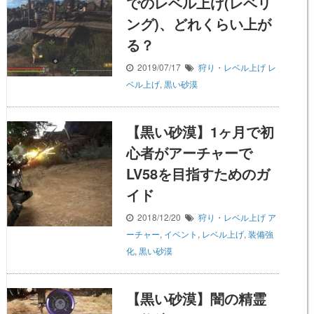
でのレベル上げ(レベリ
ング)、どれくらい上が
る？
2019/07/17
狩り・レベル上げ
レ
ベル上げ
,
黒い砂漠
【黒い砂漠】1ヶ月で初
心者がアーチャーで
LV58を目指すためのガ
イド
2018/12/20
狩り・レベル上げ
ア
ーチャー
,
イベント
,
レベル上げ
,
装備強
化
,
黒い砂漠
【黒い砂漠】闇の精霊