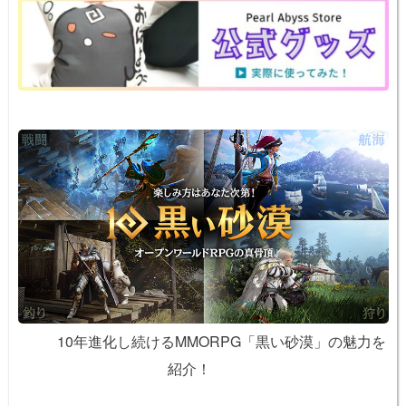
o
k
k
10年進化し続けるMMORPG「黒い砂漠」の魅力を
紹介！