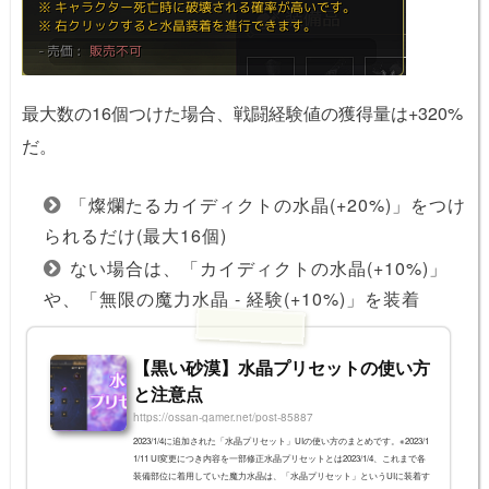
最大数の16個つけた場合、戦闘経験値の獲得量は+320%
だ。
「燦爛たるカイディクトの水晶(+20%)」をつけ
られるだけ(最大16個)
ない場合は、「カイディクトの水晶(+10%)」
や、「無限の魔力水晶 - 経験(+10%)」を装着
【黒い砂漠】水晶プリセットの使い方
と注意点
https://ossan-gamer.net/post-85887
2023/1/4に追加された「水晶プリセット」UIの使い方のまとめです。※2023/1
1/11 UI変更につき内容を一部修正水晶プリセットとは2023/1/4、これまで各
装備部位に着用していた魔力水晶は、「水晶プリセット」というUIに装着す