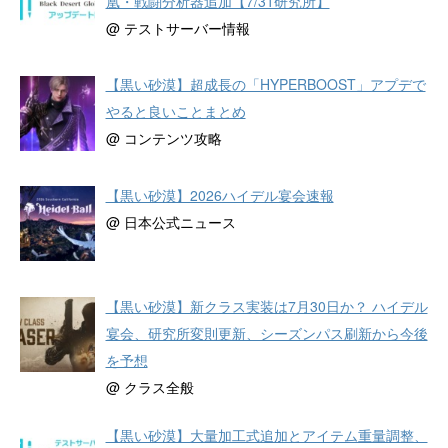
凰・戦闘分析器追加【7/31研究所】
@ テストサーバー情報
【黒い砂漠】超成長の「HYPERBOOST」アプデで
やると良いことまとめ
@ コンテンツ攻略
【黒い砂漠】2026ハイデル宴会速報
@ 日本公式ニュース
【黒い砂漠】新クラス実装は7月30日か？ ハイデル
宴会、研究所変則更新、シーズンパス刷新から今後
を予想
@ クラス全般
【黒い砂漠】大量加工式追加とアイテム重量調整、