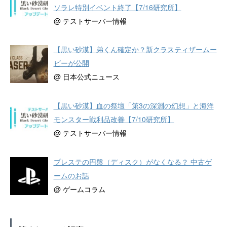
ソラレ特別イベント終了【7/16研究所】
@ テストサーバー情報
【黒い砂漠】弟くん確定か？新クラスティザームー
ビーが公開
@ 日本公式ニュース
【黒い砂漠】血の祭壇「第3の深淵の幻想」と海洋
モンスター戦利品改善【7/10研究所】
@ テストサーバー情報
プレステの円盤（ディスク）がなくなる？ 中古ゲ
ームのお話
@ ゲームコラム