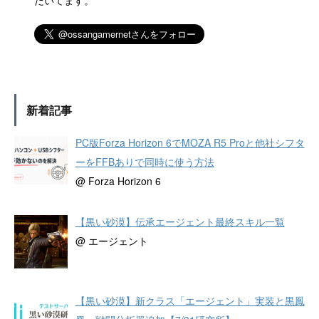
だいてます。
新着記事
PC版Forza Horizon 6でMOZA R5 Proと他社シフタ
ーをFFBありで同時に使う方法
@ Forza Horizon 6
【黒い砂漠】伝承エージェント最終スキル一覧
@ エージェント
【黒い砂漠】新クラス「エージェント」実装と黒鳳