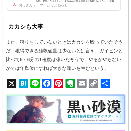
る形に変更になりました。 魔力水晶の部位単位での制限はなくなった 装着
おっさんゲーマーどっとねっと
バリエーションが非常に増えた 覚醒武器の水晶スロットと衣装水晶のスロ
ットは既存の通り、開放条件があります。旧仕様【新】水晶プリセット部位
水晶装着枠数水晶装着枠数ヘルム212(部位概念はなくなり水晶の「グルー
プ」に変更)アーマー2グ...
カカシも大事
また、狩りをしていないときはカカシを殴っていたそう
だ。獲得できる経験値量は少ないとは言え、
ガイピン
と
比べて5～6分の1程度は稼いだそうで、やるかやらない
かでは年単位にすれば大きな違いを生むという。
X
H
Li
F
Pi
E
E
C
共
at
n
a
nt
v
m
o
有
e
e
c
er
er
ail
p
n
e
e
n
y
a
b
st
ot
Li
o
e
n