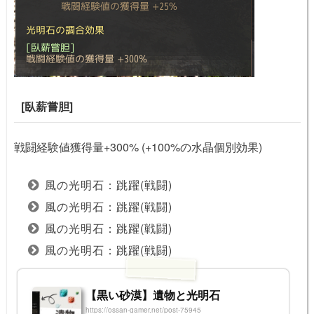
[臥薪嘗胆]
戦闘経験値獲得量+300% (+100%の水晶個別効果)
風の光明石：跳躍(戦闘)
風の光明石：跳躍(戦闘)
風の光明石：跳躍(戦闘)
風の光明石：跳躍(戦闘)
【黒い砂漠】遺物と光明石
https://ossan-gamer.net/post-75945