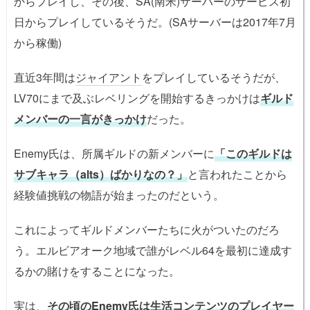
からプレイし、その後、SA(南米)サーバーのサービス初
日からプレイしているそうだ。(SAサーバーは2017年7月
から稼働)
直近3年間は
ジャイアント
をプレイしているそうだが、
LV70にまで及ぶレベリングを開始するきっかけは
ギルド
メンバーの一言がきっかけ
だった。
Enemy氏は、所属ギルドの新メンバーに
「このギルドは
サブキャラ（alts）ばかりなの？」
と言われたことから
経験値挑戦の物語が始まったのだという。
これによってギルドメンバーたちに火がついたのだろ
う。エルビアオーク地域で誰がレベル64を最初に達成す
るかの賭けをすることになった。
実は、
その頃のEnemy氏は生活コンテンツのプレイヤー