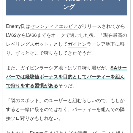
ング
Enemy氏は
セレンディアエルビア
がリリースされてから
LV62からLV66までをオークで過ごした後、「現在最高の
レベリングスポット」として
ガイピン
ラーシア地下に移
り、ずっとそこで狩りをしてきたそうだ。
また、
ガイピン
ラーシア地下はソロ狩り場だが、
SAサー
バーでは経験値ボーナスを目的としてパーティーを組ん
で狩りをする習慣がある
そうだ。
「隣のスポット」のユーザーと組むらしいので、もしか
すると一緒に殴るのではなく、パーティーを組んでの隣
接ソロ狩りかもしれない。
ともかく、Enemy氏もほとんどの時間、パーティを組ん