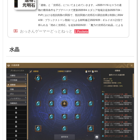
「遺物」と「光明石」についてまとめていきます。※2025/11/16 セスラの遺
物の獲得条件をアプデベースで更新2025/9/4 エダニア地域分追加2025/7/24：
PvPにおける抵抗削除の関係で、抵抗関連の光明石や調合効果が削除に2024/
4/30：ブラックストーン類統一による材料修正2022/9/29：ギルドボス討伐で
得られる「煌めく光明石」を追加2022/6/22：「魔力の光明石の結晶」による
おっさんゲーマーどっとねっと
錬金式を追加2022/5/4：アップデートで耐久度が廃止、遺物バッグが実装202
2 Pockets
2/4/10：調合効果一覧内の「弱点露出」効果の内容を修正、エイル村依頼の
追加2022/3/29：...
水晶