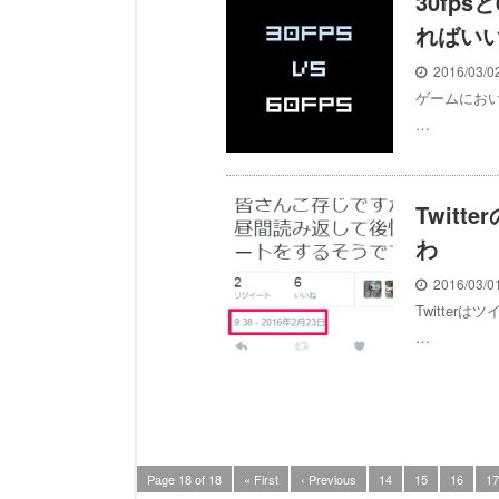
30fp
ればい
2016/03/
ゲームにおい
…
Twit
わ
2016/03/
Twitte
…
Page 18 of 18
« First
‹ Previous
14
15
16
17