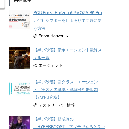
PC版Forza Horizon 6でMOZA R5 Pro
と他社シフターをFFBありで同時に使
う方法
@ Forza Horizon 6
【黒い砂漠】伝承エージェント最終ス
キル一覧
@ エージェント
【黒い砂漠】新クラス「エージェン
ト」実装と黒鳳凰・戦闘分析器追加
【7/31研究所】
@ テストサーバー情報
【黒い砂漠】超成長の
「HYPERBOOST」アプデでやると良い