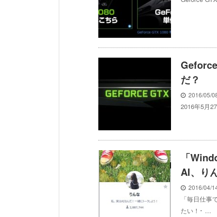
Gefor
だ？
2016/05/
2016年5月2
「Wind
AI、り
2016/04/
「毎日仕事
たい！･ …