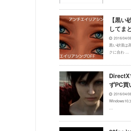
【黒い
してま
2016/04/
黒い砂漠は
クに合わ ...
Direc
ずPC
2016/04/
Window
…