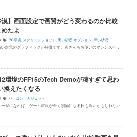
砂漠】画面設定で画質がどう変わるのか比較
とめたよ
08
PC環境
,
スクリーンショット
,
黒い砂漠
オプション
,
黒い砂漠
高い次元のグラフィックが特徴です。皆さんもお使いのマシンスペッ
tX12環境のFF15のTech Demoが凄すぎて思わ
買い換えたくなる
08
パソコン・ガジェット
s10ユーザになれば、ゲーム環境が全く別物になる日も近いかもしれない