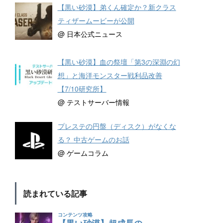
【黒い砂漠】弟くん確定か？新クラス
ティザームービーが公開
@ 日本公式ニュース
【黒い砂漠】血の祭壇「第3の深淵の幻
想」と海洋モンスター戦利品改善
【7/10研究所】
@ テストサーバー情報
プレステの円盤（ディスク）がなくな
る？ 中古ゲームのお話
@ ゲームコラム
読まれている記事