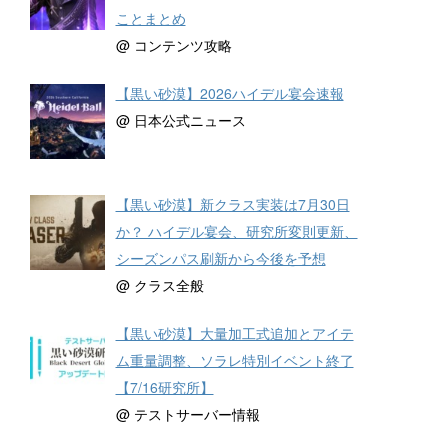
ことまとめ
@ コンテンツ攻略
【黒い砂漠】2026ハイデル宴会速報
@ 日本公式ニュース
【黒い砂漠】新クラス実装は7月30日
か？ ハイデル宴会、研究所変則更新、
シーズンパス刷新から今後を予想
@ クラス全般
【黒い砂漠】大量加工式追加とアイテ
ム重量調整、ソラレ特別イベント終了
【7/16研究所】
@ テストサーバー情報