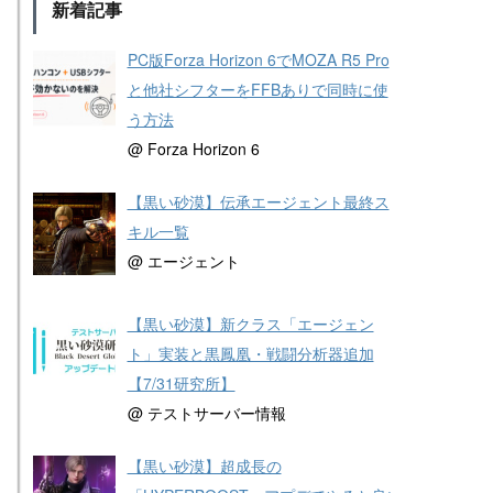
新着記事
PC版Forza Horizon 6でMOZA R5 Pro
と他社シフターをFFBありで同時に使
う方法
@ Forza Horizon 6
【黒い砂漠】伝承エージェント最終ス
キル一覧
@ エージェント
【黒い砂漠】新クラス「エージェン
ト」実装と黒鳳凰・戦闘分析器追加
【7/31研究所】
@ テストサーバー情報
【黒い砂漠】超成長の