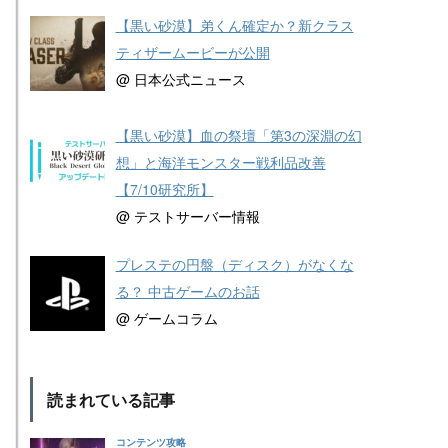
【黒い砂漠】弟くん確定か？新クラス
ティザームービーが公開
@ 日本公式ニュース
【黒い砂漠】血の祭壇「第3の深淵の幻
想」と海洋モンスター戦利品改善
【7/10研究所】
@ テストサーバー情報
プレステの円盤（ディスク）がなくな
る？ 中古ゲームのお話
@ ゲームコラム
読まれている記事