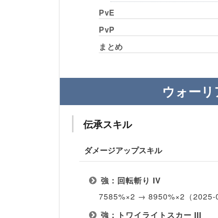
PvE
PvP
まとめ
ウォーリ
伝承スキル
ダメージアップスキル
強：回転斬り IV
7585%×2 → 8950%×2（20
強：トワイライトスカー III