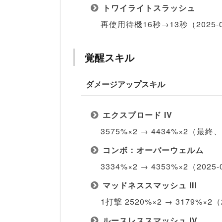
トワイライトスラッシュ
再使用待機16秒→13秒（2025‑0
覚醒スキル
ダメージアップスキル
エクスプロード IV
3575%×2 → 4434%×2（最終
コンボ：オーバーウェルム
3334%×2 → 4353%×2（202
マッドネススマッシュ III
1打撃 2520%×2 → 3179%×2
ルースレススマッシュ IV