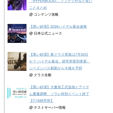
「HYPERBOOST」アプデでやると良い
ことまとめ
@ コンテンツ攻略
【黒い砂漠】2026ハイデル宴会速報
@ 日本公式ニュース
【黒い砂漠】新クラス実装は7月30日
か？ ハイデル宴会、研究所変則更新、
シーズンパス刷新から今後を予想
@ クラス全般
【黒い砂漠】大量加工式追加とアイテ
ム重量調整、ソラレ特別イベント終了
【7/16研究所】
@ テストサーバー情報