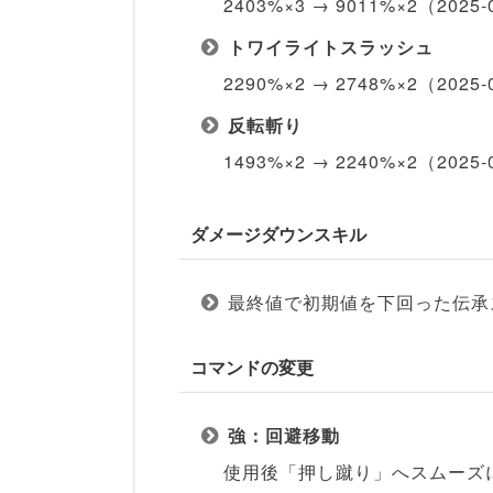
2403%×3 → 9011%×2（2
トワイライトスラッシュ
2290%×2 → 2748%×2（20
反転斬り
1493%×2 → 2240%×2（20
ダメージダウンスキル
最終値で初期値を下回った伝承
コマンドの変更
強：回避移動
使用後「押し蹴り」へスムーズに連携