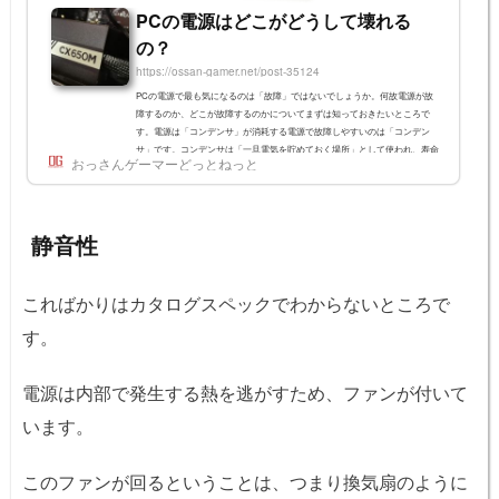
PCの電源はどこがどうして壊れる
の？
https://ossan-gamer.net/post-35124
PCの電源で最も気になるのは「故障」ではないでしょうか。何故電源が故
障するのか、どこが故障するのかについてまずは知っておきたいところで
す。電源は「コンデンサ」が消耗する電源で故障しやすいのは「コンデン
サ」です。コンデンサは「一旦電気を貯めておく場所」として使われ、寿命
おっさんゲーマーどっとねっと
があります。アルミ電解コンデンサーの寿命や劣化電源内に組み込まれてい
るメインのコンデンサは「アルミ電解コンデンサ」というものです。液体が
含まれており、電源内で壊れやすい部品です。電源の使用部品の中で、最も
寿命の短い部品の中にアルミ...
静音性
こればかりはカタログスペックでわからないところで
す。
電源は内部で発生する熱を逃がすため、ファンが付いて
います。
このファンが回るということは、つまり換気扇のように