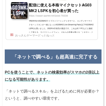
配信に使える本格マイクセットAG03
MK2 LSPKを初心者が買った
https://ossan-gamer.net/post-79338
YAMAHAのAG03MK2ライブストリーミングミキサーと、コンデンサーマイ
ク＆ヘッドホンが一緒になったAG03MK2 Live Streaming Pack(以下AG03MK2
LSPK)を買いました。2022年4月発売の製品です。これは何？PCなどと接続
して使える、マイクとヘッドフォン、それらの音量を整える「ミキサー」と
おっさんゲーマーどっとねっと
いう機材のセットです。YouTubeなどで動画を作成したり、ゲームを配信す
る時、VCをする時にきれいな音質で録ることができます。最初は安いヘッ
ドセットを買おうかなあと思ってたんですけど、せっかくなので割とちゃん
としたものを買いました。 録音サ...
「ネットで調べる」も超高速に完了する
PCを使うことで、ネットの検索効率がスマホの2倍以上
になる可能性があります。
「ネットで調べるスキル」を上げるために何が必要か？
というと、調べやすい環境です。