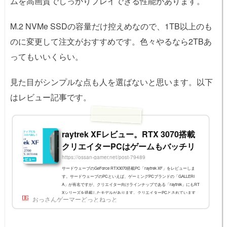
ムを高画質でしっかりプレイできる性能があります。
M.2 NVMe SSDの容量だけ控えめなので、1TB以上のも
のに変更して注文がおすすめです。色々やるなら2TBあ
ってもいいくらい。
見た目がシンプルな点も人を選ばないと思います。以下
はレビュー記事です。
raytrek XFレビュー。RTX 3070搭載
クリエイターPCはゲームもバッチリ
https://ossan-gamer.net/post-79489
サードウェーブのGeForce RTX3070搭載PC「raytrek XF」をレビューしま
す。サードウェーブのPCといえば、ゲーミングPCブランドの「GALLERI
A」が有名ですが、クリエイター向けラインナップである「raytrek」にもRT
Xシリーズを搭載したモデルがあります。クリエイターPCとされています
おっさんゲーマーどっとねっと
が、ゲーミングPCとしても全く問題ない性能でした。 { "image": "https://oss
an-gamer.net/files/img/LD.png", "title": "サードウェーブ raytrek XF", "descriptio
n": "CPU：i7-12700 / GPU：RT...