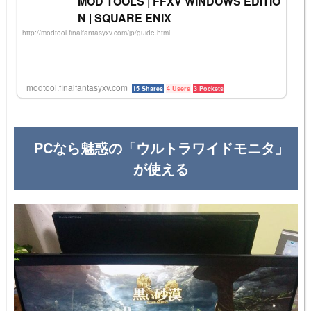
MOD TOOLS | FFXV WINDOWS EDITIO
N | SQUARE ENIX
http://modtool.finalfantasyxv.com/jp/guide.html
modtool.finalfantasyxv.com
15 Shares
4 Users
3 Pockets
PCなら魅惑の「ウルトラワイドモニタ」
が使える