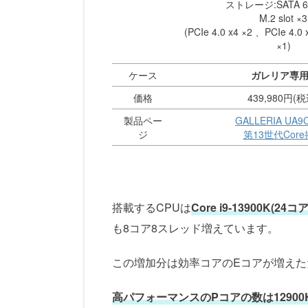
ストレージ:SATA 6G
M.2 slot ×3
(PCIe 4.0 x4 ×2 、PCIe 4.0
×1)
ケース
ガレリア専用 
価格
439,980円(税
製品ペー
GALLERIA UA9
ジ
第13世代Cor
搭載するCPUは
Core i9-13900K(24
も8コア8スレッド増えています。
この増加分は効率コアのEコアが増えた
高パフォーマンスのPコアの数は12900K