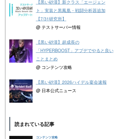
【黒い砂漠】新クラス「エージェン
ト」実装と黒鳳凰・戦闘分析器追加
【7/31研究所】
@ テストサーバー情報
【黒い砂漠】超成長の
「HYPERBOOST」アプデでやると良い
ことまとめ
@ コンテンツ攻略
【黒い砂漠】2026ハイデル宴会速報
@ 日本公式ニュース
読まれている記事