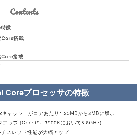
Contents
の特徴
代Core搭載
表
代Core搭載
表
tel Coreプロセッサの特徴
2キャッシュがコアあたり1.25MBから2MBに増加
 (Core i9-13900Kにおいて5.8GHz)
マルチスレッド性能が大幅アップ