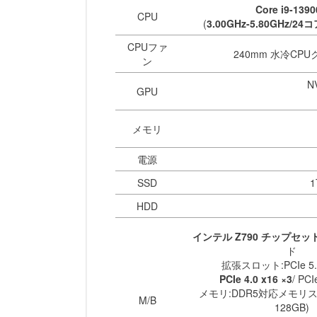
Core i9-139
CPU
(
3.00GHz-5.80GHz/2
CPUファ
240mm 水冷CP
ン
N
GPU
メモリ
電源
SSD
1
HDD
インテル Z790 チップセッ
ド
拡張スロット:PCIe 5.0 
PCIe 4.0 x16 ×3
/ PCI
メモリ:DDR5対応メモリス
M/B
128GB)