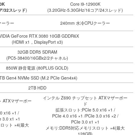
00K
Core i9-12900K
4コア/32スレッド
)
(3.20GHz-5.30GHz/16コア/24スレッド)
Uクーラー
240mm 水冷CPUクーラー
VIDIA GeForce RTX 3080 10GB GDDR6X
(HDMI x1，DisplayPort x3)
32GB DDR5 SDRAM
(PC5-38400/16GBx2/2チャネル)
850W 静音電源 (80PLUS GOLD)
TB Gen4 NVMe SSD (M.2 PCIe Gen4x4)
2TB HDD
インテル Z690 チップセット ATXマザーボー
ト
ATXマザーボー
ド
拡張スロット:PCIe 5.0 x16 ×1 /
x16 ×1 /
PCIe 4.0 x16 ×1 /PCIe 3.0 x16 ×2 /
e 3.0 x1 ×1
PCIe 3.0 x1 ×1
ロット ×4(最大
メモリ:DDR5対応メモリスロット ×4(最大
128GB)