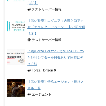
(2/2)】
@ テストサーバー情報
【黒い砂漠】エダニア：内部と新アク
セ「エクレタ・アペロン」【8/7研究所
(1/2)】
@ テストサーバー情報
PC版Forza Horizon 6でMOZA R5 Pro
と他社シフターをFFBありで同時に使
う方法
@ Forza Horizon 6
【黒い砂漠】伝承エージェント最終ス
キル一覧
@ エージェント