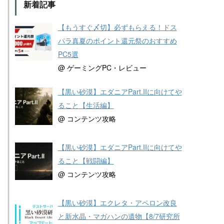
新着記事
【もうすぐ〆切】必ずもらえる！ドス
パラ真夏のポイント還元祭のおすすめ
PC5選
@ ゲーミングPC・レビュー
【黒い砂漠】エダニアPart.IIに向けてや
ること【生活編】
@ コンテンツ攻略
【黒い砂漠】エダニアPart.IIに向けてや
ること【戦闘編】
@ コンテンツ攻略
【黒い砂漠】エクレタ・アペロン改良
と新水晶・マガハンの遺物【8/7研究所