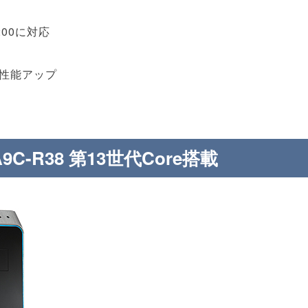
3200に対応
%性能アップ
A9C-R38 第13世代Core搭載