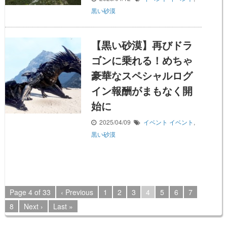
黒い砂漠
【黒い砂漠】再びドラ
ゴンに乗れる！めちゃ
豪華なスペシャルログ
イン報酬がまもなく開
始に
2025/04/09
イベント
イベント
,
黒い砂漠
Page 4 of 33
‹ Previous
1
2
3
4
5
6
7
8
Next ›
Last »