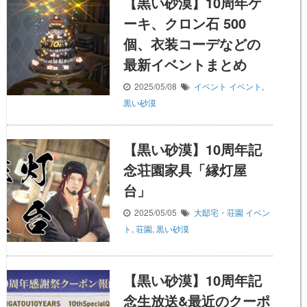
【黒い砂漠】10周年ケ
ーキ、クロン石 500
個、衣装コーデなどの
最新イベントまとめ
2025/05/08
イベント
イベント
,
黒い砂漠
【黒い砂漠】10周年記
念荘園家具「縁灯屋
台」
2025/05/05
大邸宅・荘園
イベン
ト
,
荘園
,
黒い砂漠
【黒い砂漠】10周年記
念生放送&最近のクーポ