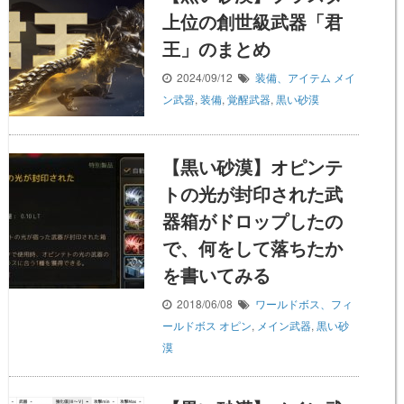
上位の創世級武器「君
王」のまとめ
2024/09/12
装備、アイテム
メイ
ン武器
,
装備
,
覚醒武器
,
黒い砂漠
【黒い砂漠】オピンテ
トの光が封印された武
器箱がドロップしたの
で、何をして落ちたか
を書いてみる
2018/06/08
ワールドボス、フィ
ールドボス
オピン
,
メイン武器
,
黒い砂
漠