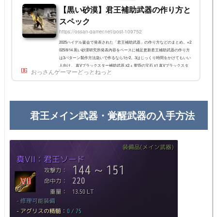
【黒い砂漠】君王補助武器の作り方と
スペック
https://ossan-gamer.net/post-109752
2025ハイデル宴会で発表された「君王補助武器」の作り方などのまとめ。※2
025/8/14 黒い砂漠研究所発表内容をベースに補足更新君王補助武器の作り方
は3パターン製作方法急いで作るなら1か2。3はじっくり時間をかけてもいい
人向け。 真Vブラックスター補助武器 x2 + 黄昏の宝石 x1 真Vブラックスタ
おっさんゲーマーどっとねっと
ー補助武器 x1 カプラス20段の真Vクツム補助武器 + カプラス20段の真Vヌー
ベル補助武器 真Vブラックスター補助武器 x1 + 黄昏の宝石 x1 + 太初の宝石
(仮/ 新アイテム)メイン材料補助的材料1真Vブラックスターブラックスター
補助武器 x2黄昏...
君王メイン武器・覚醒武器の入手方法