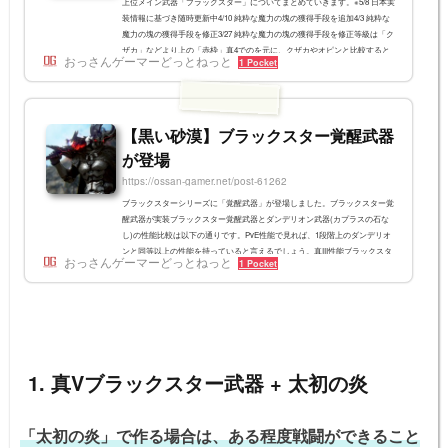
上位メイン武器「ブラックスター」についてまとめていきます。※5/8 日本実
装情報に基づき随時更新中4/10 純粋な魔力の塊の獲得手段を追加4/3 純粋な
魔力の塊の獲得手段を修正3/27 純粋な魔力の塊の獲得手段を修正等級は「ク
ザカ」などより上の「赤枠」真4でのを元に、クザカやオピンと比較すると
おっさんゲーマーどっとねっと
1 Pocket
以下のようになります。真4時点のメイン武器性能比較武器ブラックスター
クザカオピン攻撃力121～127114～118118～120命中力200192174水晶スロッ
ト222全ての種族追加ダメージ1719 19モンスター追加攻撃力321010攻撃速
度、詠唱速度増加332クリ...
【黒い砂漠】ブラックスター覚醒武器
が登場
https://ossan-gamer.net/post-61262
ブラックスターシリーズに「覚醒武器」が登場しました。ブラックスター覚
醒武器が実装ブラックスター覚醒武器とダンデリオン武器(カプラスの石な
し)の性能比較は以下の通りです。PvE性能で見れば、1段階上のダンデリオ
ンと同等以上の性能を持っていると言えるでしょう。真III性能ブラックスタ
おっさんゲーマーどっとねっと
1 Pocket
ーダンデリオン攻撃力114～125106～115アイテム効果全ての種族追加ダメー
ジ+7モンスター追加攻撃力+10全ての種族追加ダメージ+9真IV性能ブラック
スターダンデリオン攻撃力122～133114～123アイテム効果全ての種族追加ダ
メージ+8モンスター追加...
1. 真Vブラックスター武器 + 太初の炎
「太初の炎」で作る場合は、ある程度戦闘ができること