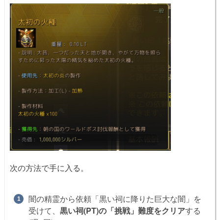
次の方法で手に入る。
闇の精霊から依頼「黒い祠に降りた巨大な闇」を
受けて、
黒い祠(PT)の「挑戦」難度をクリア
する