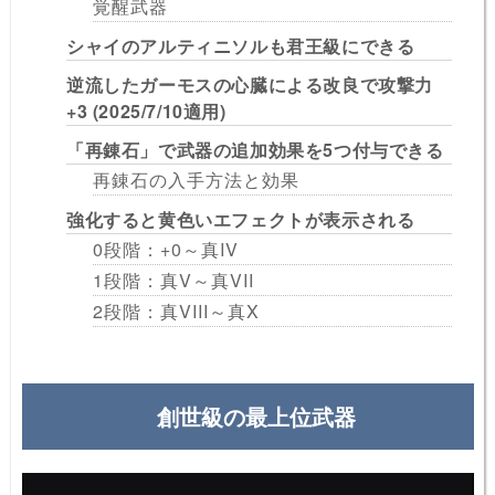
覚醒武器
シャイのアルティニソルも君王級にできる
逆流したガーモスの心臓による改良で攻撃力
+3 (2025/7/10適用)
「再錬石」で武器の追加効果を5つ付与できる
再錬石の入手方法と効果
強化すると黄色いエフェクトが表示される
0段階：+0～真IV
1段階：真V～真VII
2段階：真VIII～真X
創世級の最上位武器