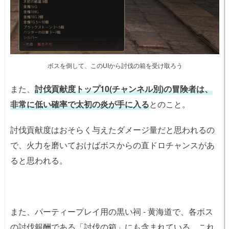
ボスを倒して、このUIから討伐の箱を受け取ろう
また、
討伐貢献度トップ10(チャンネル別)の冒険者は、
非常に低い確率で太初の炎が手に入る
とのこと。
討伐貢献度はおそらく与えたダメージ量だと思われるの
で、火力を磨いておけばボスからの直ドロチャンスがあ
ると思われる。
また、パーティープレイ用の黒い祠 - 黄海道で、各ボス
の討伐報酬である「討伐の箱」にも含まれている。これ