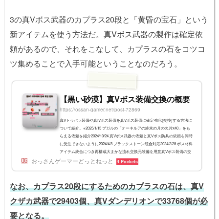
3の真Vボス武器のカプラス20段と「黄昏の宝石」という
新アイテムを使う方法だ。真Vボス武器の製作は確定依
頼があるので、それをこなして、カプラスの石をコツコ
ツ集めることで入手可能ということなのだろう。
【黒い砂漠】真Vボス装備交換の概要
https://ossan-gamer.net/post-72869
真Vトゥバラ装備や真IVボス装備を真Vボス装備に確定強化(交換)する方法に
ついて紹介。※2025/1/15 プガルの「オーキルアの終末の月の欠片x40」をも
らえる依頼を紹介2024/10/24 真Vボス武器の依頼と真Vボス防具の依頼を同時
に受注できないように2024/4/3 ブラックストーン統合対応2024/2/28 ボス材料
アイテム統合につき再構成大まかな流れ交換元装備を用意真Vボス装備の交
おっさんゲーマーどっとねっと
換のベースには、以下のいずれかの装備が必要となる。 真Vトゥバラ装備
4 Pockets
(シーズンを卒業し、一般化したもの) 真IVボス装備(取引可能なもの) 取引不
可の真IVボス装備(...
なお、カプラス20段にするためのカプラスの石は、真V
クザカ武器で29403個、真Vダンデリオンで33768個が必
要となる。