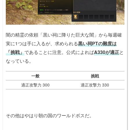
闇の精霊の依頼「黒い祠に降りた巨大な闇」から毎週確
実に1つは手に入るが、求められる
黒い祠PTの難度は
「挑戦」
であることに注意。公式によれば
A330が適正
と
なっている。
一般
挑戦
適正攻撃力 300
適正攻撃力 330
その他はやはり朝の国のワールドボスだ。