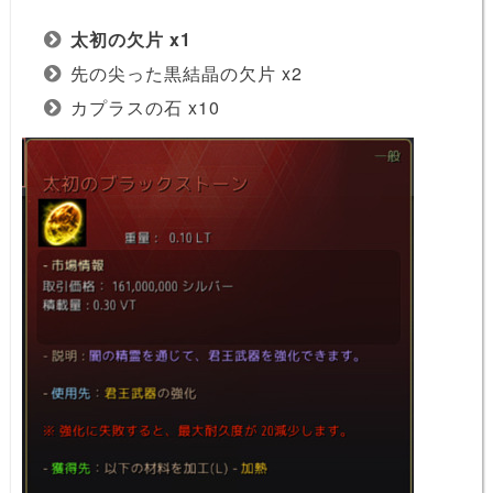
太初の欠片 x1
先の尖った黒結晶の欠片 x2
カプラスの石 x10