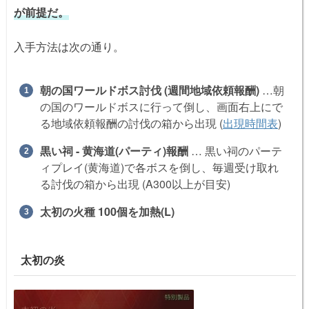
が前提だ。
入手方法は次の通り。
朝の国ワールドボス討伐 (週間地域依頼報酬)
…朝
の国のワールドボスに行って倒し、画面右上にで
る地域依頼報酬の討伐の箱から出現 (
出現時間表
)
黒い祠 - 黄海道(パーティ)報酬
… 黒い祠のパーテ
ィプレイ(黄海道)で各ボスを倒し、毎週受け取れ
る討伐の箱から出現 (A300以上が目安)
太初の火種 100個を加熱(L)
太初の炎