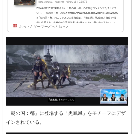
https://ossan-gamer.net/post-102875
2024年9月12日に実装された「朝の国・都」の主要なコンテンツをまとめて
いく。「朝の国・都」の行き方https://www.youtube.com/watch?v=JssSwe0ht7
8「朝の国・都」のエリアとなる黄海道は、「朝の国」地域(東方街道)の西
側に位置する。各拠点の位置等は黒い砂漠マップをご覧いただきたい。エリ
おっさんゲーマーどっとねっと
ア到達には特に制限はなく、周辺に敵も発生しないので、初心者でも難なく
到達できる。メイン依頼メイン依頼は朝の国の続きの内容となるため、事前
依頼が用意されている。条件や詳細は以下の記事で。【黒い砂漠】「朝の
国・都」の事前依頼の解...
「朝の国：都」に登場する「黒鳳凰」をモチーフにデザ
インされている。