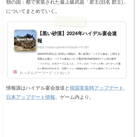
朝の国：都で実装された最上級武器「君王(旧名 郡王)」
についてまとめていく。
【黒い砂漠】2024年ハイデル宴会速
報
https://ossan-gamer.net/post-101281
2024年6月22日(土) 23:00より開始の、黒い砂漠の「ハイデル宴会」に関する
情報をお届け。ハイデル宴会について配信YouTubeTwitchゲーム内の都市
「ハイデル」のモチーフになった、フランスの「ベナック村」のベナック城
から配信が行われる。試聴イベントMedia-2ch ハイデル城内にてハイデルを
おっさんゲーマーどっとねっと
作ったきっかけ ジェヒ氏：黒い砂漠の世界で最初に作ったのがハイデル。
べナック村が思い描いていたヨーロッパの景色だったことから。実際に来て
みると、テクトンの鍛冶屋が観光案内所になっていた。プレゼント関連真V
情報源はハイデル宴会放送と
韓国実装時アップデート
、
ブラックスター武器全ての...
日本アップデート情報
、ゲーム内より。