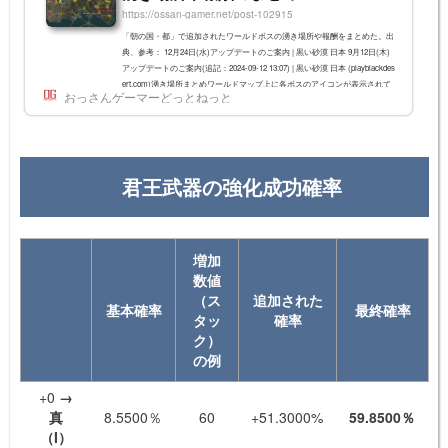
https://ossan-gamer.net/post-102915
「朝の国・都」で追加されたワールドボスの湧き場所や報酬をまとめた。出
典、参考： 12月24日(水)アップデートのご案内 | 黒い砂漠 日本 9月12日(木)
アップデートのご案内(追記：2024-09-12 13:07) | 黒い砂漠 日本 (playblackdes
ert.com)湧き場所まとめワールドマップ上に各ボスのアイコンが表示されて
おっさんゲーマーどっとねっと
いるので、それを右クリックすれば目的地までのルートが出る。(ただし、
山君と金豚王は「ワールドボス」とは表示されていないので注意)それぞれ
の位置は大体このあたり。出現時刻表 (2025/12/24改訂) ワールドボス出現時
刻表 | 黒い...
君王武器の強化成功確率
増加
数値
（ス
追加された
基本確率
最終確率
タッ
確率
ク）
の例
+0
→
真
8.5500％
60
+51.3000%
59.8500％
（I）