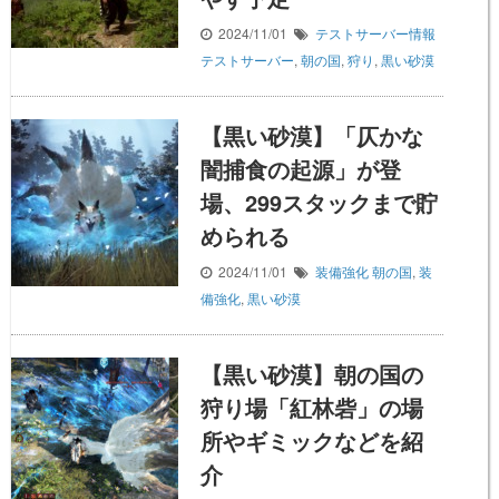
2024/11/01
テストサーバー情報
テストサーバー
,
朝の国
,
狩り
,
黒い砂漠
【黒い砂漠】「仄かな
闇捕食の起源」が登
場、299スタックまで貯
められる
2024/11/01
装備強化
朝の国
,
装
備強化
,
黒い砂漠
【黒い砂漠】朝の国の
狩り場「紅林砦」の場
所やギミックなどを紹
介