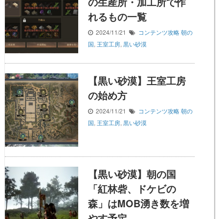
の生産所・加工所で作
れるもの一覧
2024/11/21
コンテンツ攻略
朝の
国
,
王室工房
,
黒い砂漠
【黒い砂漠】王室工房
の始め方
2024/11/21
コンテンツ攻略
朝の
国
,
王室工房
,
黒い砂漠
【黒い砂漠】朝の国
「紅林砦、ドケビの
森」はMOB湧き数を増
やす予定