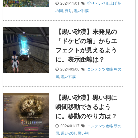
2024/11/01
狩り・レベル上げ
朝
の国
,
狩り
,
黒い砂漠
【黒い砂漠】未発見の
「ドケビの箱」からエ
フェクトが見えるよう
に。表示距離は？
2024/03/06
コンテンツ攻略
朝の
国
,
黒い砂漠
【黒い砂漠】黒い祠に
瞬間移動できるよう
に。移動のやり方は？
2024/01/17
コンテンツ攻略
朝の
国
,
黒い砂漠
,
黒い祠