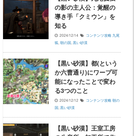
の影の主人公：覚醒の
導き手「クミウン」を
知る
2024/12/14
コンテンツ攻略
九尾
狐
,
朝の国
,
黒い砂漠
【黒い砂漠】都(という
か六曹通り)にワープ可
能になったことで変わ
る3つのこと
2024/12/12
コンテンツ攻略
朝の
国
,
黒い砂漠
【黒い砂漠】王室工房