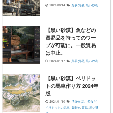
2024/09/14
貿易
貿易
,
黒い砂漠
【黒い砂漠】魚などの
貿易品を持ってのワー
プが可能に。一般貿易
は中止。
2024/01/17
貿易
貿易
,
黒い砂漠
【黒い砂漠】ペリドッ
トの馬車作り方 2024年
版
2024/01/10
搭乗物(馬、船など)
ペリドットの馬車
,
搭乗物
,
貿易
,
黒い砂