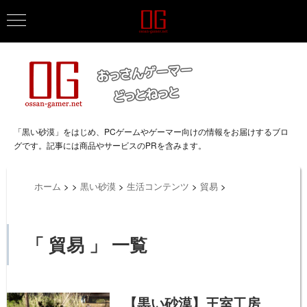
「黒い砂漠」をはじめ、PCゲームやゲーマー向けの情報をお届けするブロ
グです。記事には商品やサービスのPRを含みます。
ホーム
>
>
黒い砂漠
>
生活コンテンツ
>
貿易
>
「 貿易 」 一覧
【黒い砂漠】王室工房