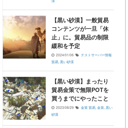
漠
【黒い砂漠】一般貿易
コンテンツが一旦「休
止」に。貿易品の制限
緩和を予定
2024/01/06
テストサーバー情報
貿易
,
黒い砂漠
【黒い砂漠】まったり
貿易金策で無限POTを
買うまでにやったこと
2023/08/29
金策
貿易
,
金策
,
黒い
砂漠