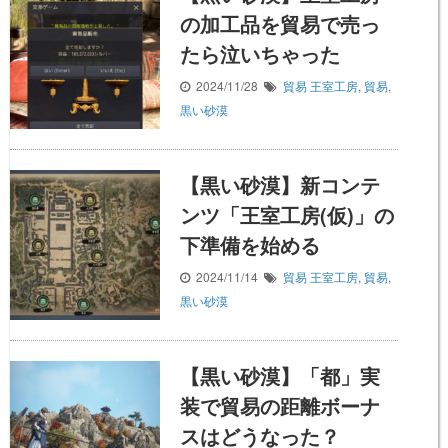
の加工品を貿易で売っ
たら泣いちゃった
2024/11/28
貿易
王室工房
,
貿易
,
黒い砂漠
【黒い砂漠】新コンテ
ンツ「王室工房(仮)」の
下準備を始める
2024/11/14
貿易
王室工房
,
貿易
,
黒い砂漠
【黒い砂漠】「都」実
装で貿易の距離ボーナ
スはどうなった？