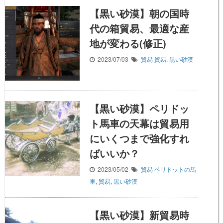
【黒い砂漠】朝の国時
代の箱貿易、最適な産
地が変わる(修正)
2023/07/03
貿易
貿易
,
黒い砂漠
【黒い砂漠】ペリドッ
ト馬車の天幕は貿易用
にいくつまで強化すれ
ばいいか？
2023/05/02
貿易
ペリドットの馬
車
,
貿易
,
黒い砂漠
【黒い砂漠】新貿易時