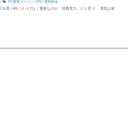
15
PC環境
ゲーミングPC
,
電気料金
PCを買う時にさりげなく重要なのが「消費電力」だと思う。 電気は家