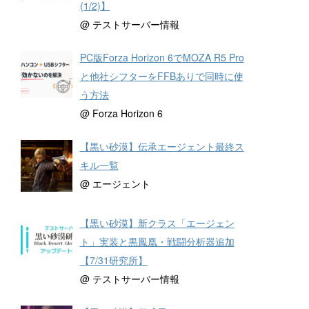
(1/2)】
@ テストサーバー情報
PC版Forza Horizon 6でMOZA R5 Pro
と他社シフターをFFBありで同時に使
う方法
@ Forza Horizon 6
【黒い砂漠】伝承エージェント最終ス
キル一覧
@ エージェント
【黒い砂漠】新クラス「エージェン
ト」実装と黒鳳凰・戦闘分析器追加
【7/31研究所】
@ テストサーバー情報