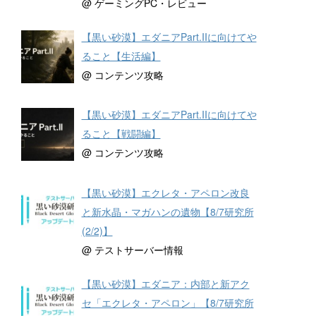
@ ゲーミングPC・レビュー
【黒い砂漠】エダニアPart.IIに向けてや
ること【生活編】
@ コンテンツ攻略
【黒い砂漠】エダニアPart.IIに向けてや
ること【戦闘編】
@ コンテンツ攻略
【黒い砂漠】エクレタ・アペロン改良
と新水晶・マガハンの遺物【8/7研究所
(2/2)】
@ テストサーバー情報
【黒い砂漠】エダニア：内部と新アク
セ「エクレタ・アペロン」【8/7研究所